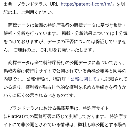
出典「ブランドテラス, URL:
https://patent-i.com/tm/
」を明
記の上、ご利用ください。
商標データは最新の特許庁発行の商標データに基づき集計・
解析・分析を行っています。 掲載・分析結果については十分気
をつけておりますが、データの正否については保証していませ
ん。 ご理解の上、ご利用をお願いいたします。
商標データは全て特許庁発行の公開データに基づいており、
掲載内容は特許庁サイトで公開されている商標公報等と同等の
内容です。 公報情報は、特許庁「
公報に関して
」に記載されて
いる通り、権利者が独占排他的な権利を求める手続きを行うか
わりに広く公示されるべきものです。
ブランドテラスにおける掲載基準は、特許庁サイト
(JPlatPat)での閲覧可否に応じて判断しております。 特許庁サ
イトにて非公開とされている情報は、弊社も非公開とする場合