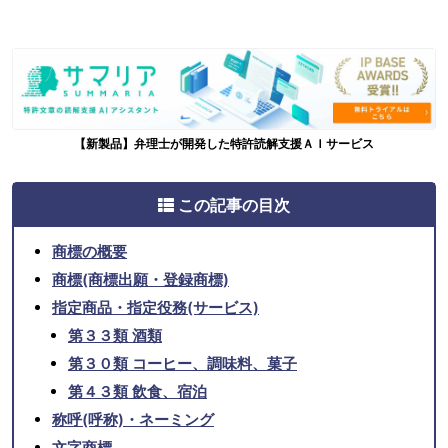
【新製品】弁理士が開発した特許読解支援ＡＩサービス
この記事の目次
商標の概要
商標(商標出願・登録商標)
指定商品・指定役務(サービス)
第３３類 酒類
第３０類 コーヒー、調味料、菓子
第４３類 飲食、宿泊
称呼(呼称)・ネーミング
文字商標