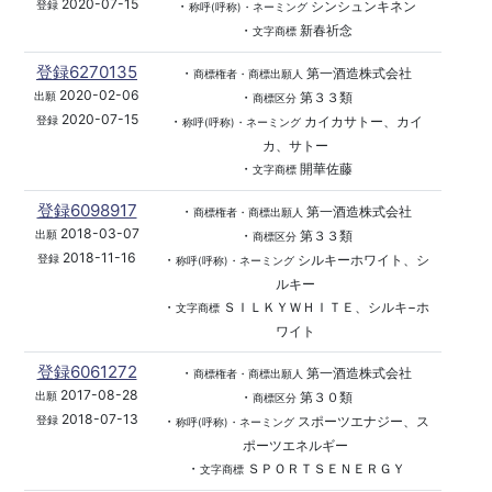
2020-07-15
・
シンシュンキネン
登録
称呼(呼称)・ネーミング
・
新春祈念
文字商標
登録6270135
・
第一酒造株式会社
商標権者・商標出願人
2020-02-06
・
第３３類
出願
商標区分
2020-07-15
・
カイカサトー、カイ
登録
称呼(呼称)・ネーミング
カ、サトー
・
開華佐藤
文字商標
登録6098917
・
第一酒造株式会社
商標権者・商標出願人
2018-03-07
・
第３３類
出願
商標区分
2018-11-16
・
シルキーホワイト、シ
登録
称呼(呼称)・ネーミング
ルキー
・
ＳＩＬＫＹＷＨＩＴＥ、シルキ−ホ
文字商標
ワイト
登録6061272
・
第一酒造株式会社
商標権者・商標出願人
2017-08-28
・
第３０類
出願
商標区分
2018-07-13
・
スポーツエナジー、ス
登録
称呼(呼称)・ネーミング
ポーツエネルギー
・
ＳＰＯＲＴＳＥＮＥＲＧＹ
文字商標