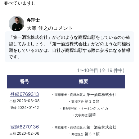
並べています)。
弁理士
大瀬 佳之のコメント
「第一酒造株式会社」がどのような商標出願をしているのか確
認してみましょう。「第一酒造株式会社」がどのような商標出
願をしているのかは、自社が商標出願する際に参考になる情報
です。
1〜10件目 (全 19 件中)
番号
概要
登録6769313
・
第一酒造株式会社
商標権者・商標出願人
2023-03-08
・
第３０類
出願
商標区分
2024-01-12
・
カイカ
登録
称呼(呼称)・ネーミング
・
開華
文字商標
登録6270136
・
第一酒造株式会社
商標権者・商標出願人
2020-02-06
・
第３３類
出願
商標区分