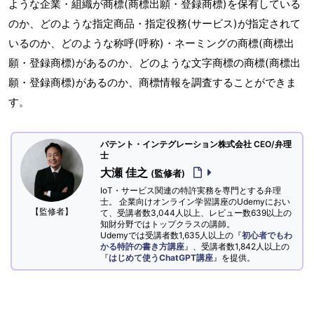
ような企業・組織が商標(商標出願・登録商標)を保有している
のか、どのような指定商品・指定役務(サービス)が指定されて
いるのか、どのような称呼(呼称)・ネーミングの商標(商標出
願・登録商標)があるのか、どのような文字商標の商標(商標出
願・登録商標)があるのか、商標情報を調査することができま
す。
パテント・インテグレーション株式会社 CEO/弁理
士
大瀬 佳之
(監修者)
IoT・サービス関連の特許実務を専門とする弁理
士。 企業向けオンライン学習講座のUdemyにおい
【監修者】
て、受講者数3,044人以上、レビュー数639以上の
知財分野ではトップクラスの講師。
Udemyでは受講者数1,635人以上の『
初心者でもわ
かる特許の書き方講座
』、受講者数1,842人以上の
『
はじめて使うChatGPT講座
』を提供。