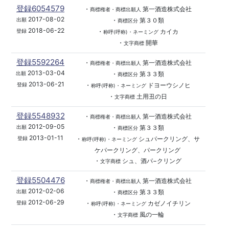
登録6054579
・
第一酒造株式会社
商標権者・商標出願人
2017-08-02
・
第３０類
出願
商標区分
2018-06-22
・
カイカ
登録
称呼(呼称)・ネーミング
・
開華
文字商標
登録5592264
・
第一酒造株式会社
商標権者・商標出願人
2013-03-04
・
第３３類
出願
商標区分
2013-06-21
・
ドヨーウシノヒ
登録
称呼(呼称)・ネーミング
・
土用丑の日
文字商標
登録5548932
・
第一酒造株式会社
商標権者・商標出願人
2012-09-05
・
第３３類
出願
商標区分
2013-01-11
・
シュパークリング、サ
登録
称呼(呼称)・ネーミング
ケパークリング、パークリング
・
シュ、酒パ−クリング
文字商標
登録5504476
・
第一酒造株式会社
商標権者・商標出願人
2012-02-06
・
第３３類
出願
商標区分
2012-06-29
・
カゼノイチリン
登録
称呼(呼称)・ネーミング
・
風の一輪
文字商標