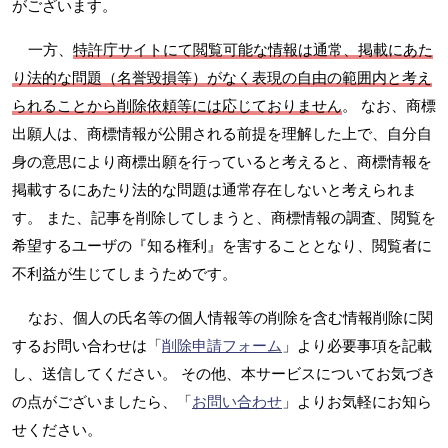
がございます。
一方、
特許庁サイトにて閲覧可能な情報は通常、掲載にあた
り法的な問題（名誉毀損等）がなく表現の自由の範囲内と考え
られることから削除依頼等には応じておりません
。 なお、商標
出願人は、商標情報が公開される前提を理解した上で、自分自
身の意思により商標出願を行っていると考えると、商標情報を
掲載するにあたり法的な問題は通常存在しないと考えられま
す。 また、記事を削除してしまうと、商標情報の調査、閲覧を
希望するユーザの『知る権利』を害することとなり、閲覧者に
不利益が生じてしまうためです。
なお、個人の氏名等の個人情報等の削除を含む情報削除に関
するお問い合わせは「
削除申請フォーム
」より必要事項を記載
し、送信してください。 その他、本サービスについてお気づき
の点がございましたら、「
お問い合わせ
」よりお気軽にお知ら
せください。