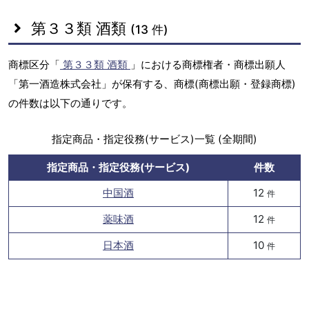
第３３類 酒類
(13 件)
商標区分「
第３３類 酒類
」における商標権者・商標出願人
「第一酒造株式会社」が保有する、商標(商標出願・登録商標)
の件数は以下の通りです。
指定商品・指定役務(サービス)一覧 (全期間)
指定商品・指定役務(サービス)
件数
中国酒
12
件
薬味酒
12
件
日本酒
10
件