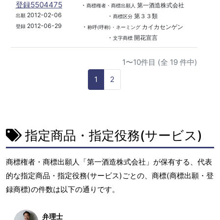
登録5504475
・
第一酒造株式会社
商標権者・商標出願人
2012-02-06
・
第３３類
出願
商標区分
2012-06-29
・
カイカセンゲン
登録
称呼(呼称)・ネーミング
・
開花宣言
文字商標
1〜10件目 (全 19 件中)
1
2
指定商品・指定役務(サービス)
商標権者・商標出願人「第一酒造株式会社」が保有する、代表
的な指定商品・指定役務(サービス)ごとの、商標(商標出願・登
録商標)の件数は以下の通りです。
弁理士