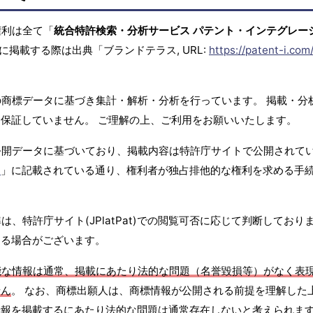
権利は全て「
統合特許検索・分析サービス パテント・インテグレー
に掲載する際は出典「ブランドテラス, URL:
https://patent-i.com
商標データに基づき集計・解析・分析を行っています。 掲載・分
保証していません。 ご理解の上、ご利用をお願いいたします。
公開データに基づいており、掲載内容は特許庁サイトで公開されて
て
」に記載されている通り、権利者が独占排他的な権利を求める手
、特許庁サイト(JPlatPat)での閲覧可否に応じて判断しており
する場合がございます。
能な情報は通常、掲載にあたり法的な問題（名誉毀損等）がなく表
せん
。 なお、商標出願人は、商標情報が公開される前提を理解した
報を掲載するにあたり法的な問題は通常存在しないと考えられます