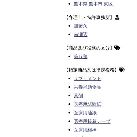
熊本県 熊本市 東区
【弁理士・特許事務所】
加藤久
南瀬透
【商品及び役務の区分】
第５類
【指定商品又は指定役務】
サプリメント
栄養補助食品
薬剤
医療用試験紙
医療用油紙
医療用接着テープ
医療用綿棒