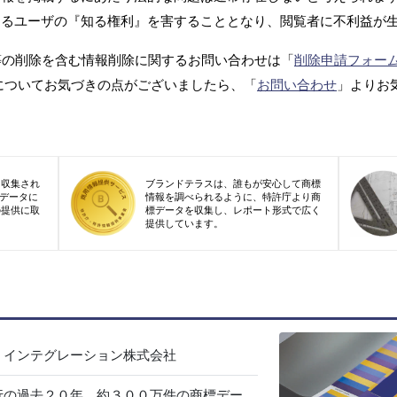
するユーザの『知る権利』を害することとなり、閲覧者に不利益が
等の削除を含む情報削除に関するお問い合わせは「
削除申請フォー
についてお気づきの点がございましたら、「
お問い合わせ
」よりお
り収集され
ブランドテラスは、誰もが安心して商標
標データに
情報を調べられるように、特許庁より商
の提供に取
標データを収集し、レポート形式で広く
提供しています。
・インテグレーション株式会社
行の過去２０年、約３００万件の商標デー