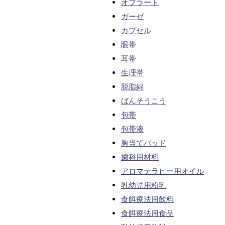
オブラート
ガーゼ
カプセル
眼帯
耳帯
生理帯
脱脂綿
ばんそうこう
包帯
包帯液
胸当てパッド
歯科用材料
アロマテラピー用オイル
乳幼児用粉乳
食餌療法用飲料
食餌療法用食品