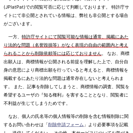
(JPlatPat)での閲覧可否に応じて判断しております。 特許庁サ
イトにて非公開とされている情報は、弊社も非公開とする場合
がございます。
一方、
特許庁サイトにて閲覧可能な情報は通常、掲載にあた
り法的な問題（名誉毀損等）がなく表現の自由の範囲内と考え
られることから削除依頼等には応じておりません
。 なお、商標
出願人は、商標情報が公開される前提を理解した上で、自分自
身の意思により商標出願を行っていると考えると、商標情報を
掲載するにあたり法的な問題は通常存在しないと考えられま
す。 また、記事を削除してしまうと、商標情報の調査、閲覧を
希望するユーザの『知る権利』を害することとなり、閲覧者に
不利益が生じてしまうためです。
なお、個人の氏名等の個人情報等の削除を含む情報削除に関
するお問い合わせは「
削除申請フォーム
」より必要事項を記載
し、送信してください。 その他、本サービスについてお気づき