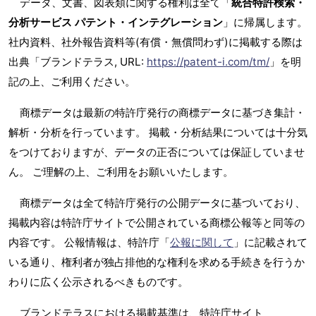
データ、文書、図表類に関する権利は全て「
統合特許検索・
分析サービス パテント・インテグレーション
」に帰属します。
社内資料、社外報告資料等(有償・無償問わず)に掲載する際は
出典「ブランドテラス, URL:
https://patent-i.com/tm/
」を明
記の上、ご利用ください。
商標データは最新の特許庁発行の商標データに基づき集計・
解析・分析を行っています。 掲載・分析結果については十分気
をつけておりますが、データの正否については保証していませ
ん。 ご理解の上、ご利用をお願いいたします。
商標データは全て特許庁発行の公開データに基づいており、
掲載内容は特許庁サイトで公開されている商標公報等と同等の
内容です。 公報情報は、特許庁「
公報に関して
」に記載されて
いる通り、権利者が独占排他的な権利を求める手続きを行うか
わりに広く公示されるべきものです。
ブランドテラスにおける掲載基準は、特許庁サイト