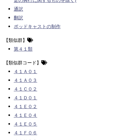
走の興行に関するものを除く)
通訳
翻訳
ポッドキャストの制作
【類似群】
第４１類
【類似群コード】
４１Ａ０１
４１Ａ０３
４１Ｃ０２
４１Ｄ０１
４１Ｅ０２
４１Ｅ０４
４１Ｅ０５
４１Ｆ０６