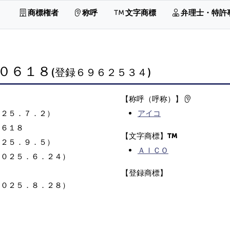
商標権者
称呼
文字商標
弁理士・特許
０６１８
(登録６９６２５３４)
【称呼（呼称）】
０２５．７．２）
アイコ
０６１８
【文字商標】
０２５．９．５）
ＡＩＣＯ
２０２５．６．２４）
【登録商標】
２０２５．８．２８）