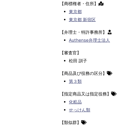
【商標権者・住所】
東京都
東京都 新宿区
【弁理士・特許事務所】
Authense弁理士法人
【審査官】
松田 訓子
【商品及び役務の区分】
第３類
【指定商品又は指定役務】
化粧品
せっけん類
【類似群】