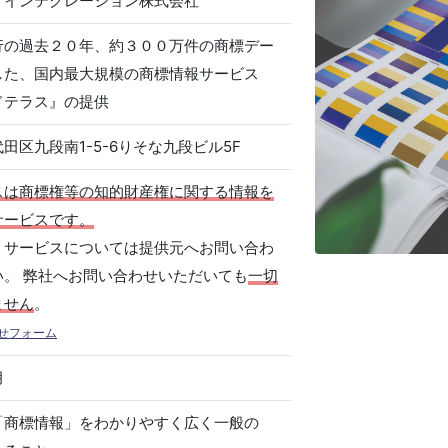
・インテグレーション株式会社
行の過去２０年、約３００万件の商標デー
した、国内最大規模の商標情報サービス
ドテラス』の提供
田区九段南1-5-6りそな九段ビル5F
スは商標権等の知的財産権に関する情報を
サービスです。
、サービスについては提供元へお問い合わ
い。 弊社へお問い合わせいただいても
一切
ません
。
せフォーム
月
「商標情報」をわかりやすく広く一般の