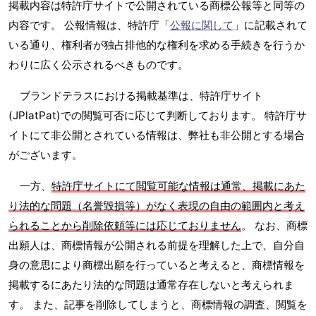
掲載内容は特許庁サイトで公開されている商標公報等と同等の
内容です。 公報情報は、特許庁「
公報に関して
」に記載されて
いる通り、権利者が独占排他的な権利を求める手続きを行うか
わりに広く公示されるべきものです。
ブランドテラスにおける掲載基準は、特許庁サイト
(JPlatPat)での閲覧可否に応じて判断しております。 特許庁サ
イトにて非公開とされている情報は、弊社も非公開とする場合
がございます。
一方、
特許庁サイトにて閲覧可能な情報は通常、掲載にあた
り法的な問題（名誉毀損等）がなく表現の自由の範囲内と考え
られることから削除依頼等には応じておりません
。 なお、商標
出願人は、商標情報が公開される前提を理解した上で、自分自
身の意思により商標出願を行っていると考えると、商標情報を
掲載するにあたり法的な問題は通常存在しないと考えられま
す。 また、記事を削除してしまうと、商標情報の調査、閲覧を