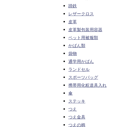
蹄鉄
レザークロス
皮革
皮革製包装用容器
ペット用被服類
かばん類
袋物
通学用かばん
ランドセル
スポーツバッグ
携帯用化粧道具入れ
傘
ステッキ
つえ
つえ金具
つえの柄