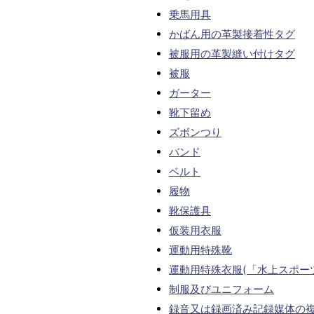
乗馬用具
かばん用の革製接着性タグ
被服用の革製縫い付けタグ
被服
ガーター
靴下留め
ズボンつり
バンド
ベルト
履物
靴保護具
仮装用衣服
運動用特殊靴
運動用特殊衣服(「水上スポー
制服及びユニフォーム
録音又は録画済み記録媒体の