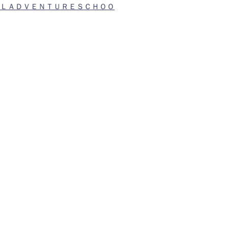
ＬＡＤＶＥＮＴＵＲＥＳＣＨＯＯ