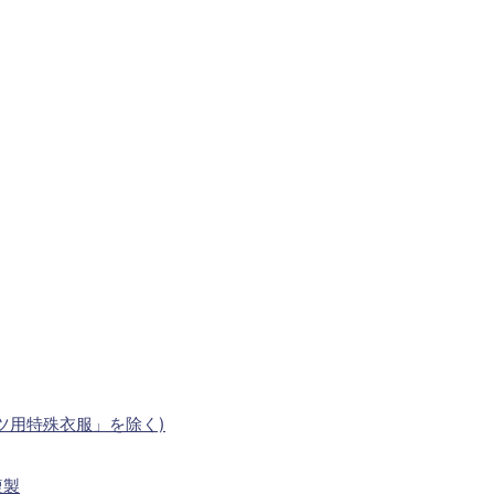
ツ用特殊衣服」を除く)
複製