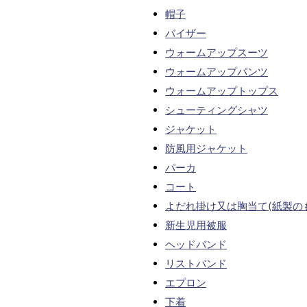
帽子
バイザー
ウォームアップスーツ
ウォームアップパンツ
ウォームアップトップス
シューティングシャツ
ジャケット
防風用ジャケット
パーカ
コート
よだれ掛け又は胸当て(紙製の
新生児用被服
ヘッドバンド
リストバンド
エプロン
下着