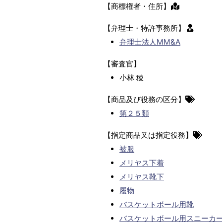
【商標権者・住所】
【弁理士・特許事務所】
弁理士法人MM&A
【審査官】
小林 稜
【商品及び役務の区分】
第２５類
【指定商品又は指定役務】
被服
メリヤス下着
メリヤス靴下
履物
バスケットボール用靴
バスケットボール用スニーカ