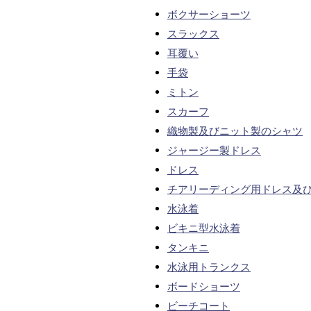
ボクサーショーツ
スラックス
耳覆い
手袋
ミトン
スカーフ
織物製及びニット製のシャツ
ジャージー製ドレス
ドレス
チアリーディング用ドレス及
水泳着
ビキニ型水泳着
タンキニ
水泳用トランクス
ボードショーツ
ビーチコート