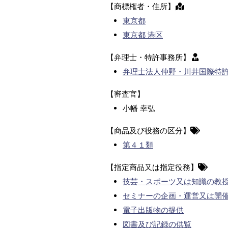
【商標権者・住所】
東京都
東京都 港区
【弁理士・特許事務所】
弁理士法人仲野・川井国際特
【審査官】
小幡 幸弘
【商品及び役務の区分】
第４１類
【指定商品又は指定役務】
技芸・スポーツ又は知識の教
セミナーの企画・運営又は開
電子出版物の提供
図書及び記録の供覧