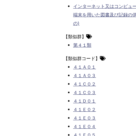
インターネット又はコンピュ
端末を用いた図書及び記録の供
の)
【類似群】
第４１類
【類似群コード】
４１Ａ０１
４１Ａ０３
４１Ｃ０２
４１Ｃ０３
４１Ｄ０１
４１Ｅ０２
４１Ｅ０３
４１Ｅ０４
４１Ｅ０５