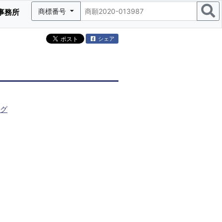
商標番号
事務所
シェア
グ