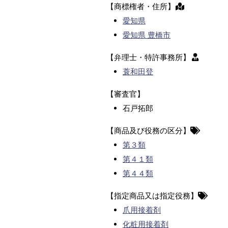
【商標権者・住所】
愛知県
愛知県 豊橋市
【弁理士・特許事務所】
蓑和田登
【審査官】
石戸拓郎
【商品及び役務の区分】
第３類
第４１類
第４４類
【指定商品又は指定役務】
爪用接着剤
化粧用接着剤