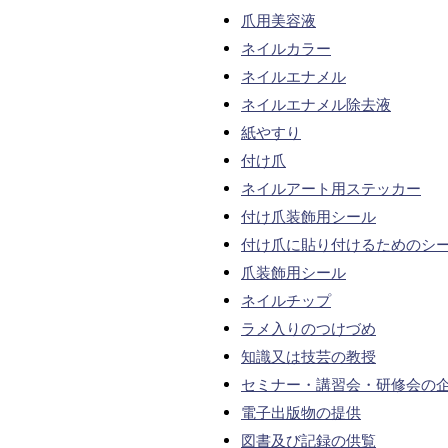
爪用美容液
ネイルカラー
ネイルエナメル
ネイルエナメル除去液
紙やすり
付け爪
ネイルアート用ステッカー
付け爪装飾用シール
付け爪に貼り付けるためのシ
爪装飾用シール
ネイルチップ
ラメ入りのつけづめ
知識又は技芸の教授
セミナー・講習会・研修会の
電子出版物の提供
図書及び記録の供覧