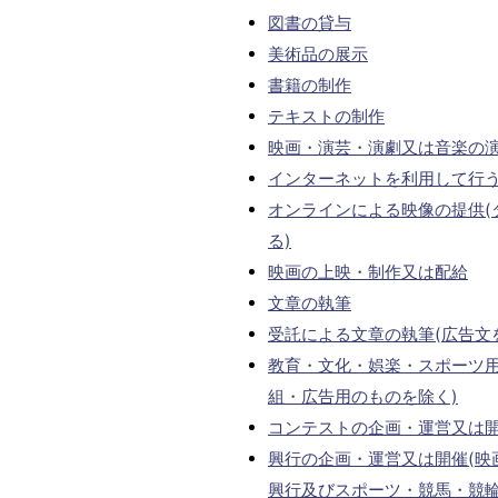
図書の貸与
美術品の展示
書籍の制作
テキストの制作
映画・演芸・演劇又は音楽の
インターネットを利用して行
オンラインによる映像の提供(
る)
映画の上映・制作又は配給
文章の執筆
受託による文章の執筆(広告文
教育・文化・娯楽・スポーツ用
組・広告用のものを除く)
コンテストの企画・運営又は
興行の企画・運営又は開催(映
興行及びスポーツ・競馬・競