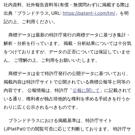
社内資料、社外報告資料等(有償・無償問わず)に掲載する際は
出典「ブランドテラス, URL:
https://patent-i.com/tm/
」を明
記の上、ご利用ください。
商標データは最新の特許庁発行の商標データに基づき集計・
解析・分析を行っています。 掲載・分析結果については十分気
をつけておりますが、データの正否については保証していませ
ん。 ご理解の上、ご利用をお願いいたします。
商標データは全て特許庁発行の公開データに基づいており、
掲載内容は特許庁サイトで公開されている商標公報等と同等の
内容です。 公報情報は、特許庁「
公報に関して
」に記載されて
いる通り、権利者が独占排他的な権利を求める手続きを行うか
わりに広く公示されるべきものです。
ブランドテラスにおける掲載基準は、特許庁サイト
(JPlatPat)での閲覧可否に応じて判断しております。 特許庁サ