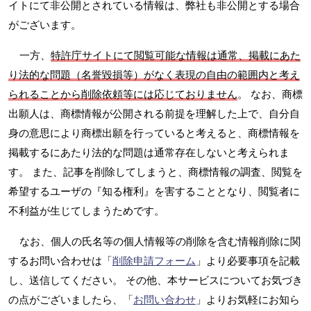
イトにて非公開とされている情報は、弊社も非公開とする場合
がございます。
一方、
特許庁サイトにて閲覧可能な情報は通常、掲載にあた
り法的な問題（名誉毀損等）がなく表現の自由の範囲内と考え
られることから削除依頼等には応じておりません
。 なお、商標
出願人は、商標情報が公開される前提を理解した上で、自分自
身の意思により商標出願を行っていると考えると、商標情報を
掲載するにあたり法的な問題は通常存在しないと考えられま
す。 また、記事を削除してしまうと、商標情報の調査、閲覧を
希望するユーザの『知る権利』を害することとなり、閲覧者に
不利益が生じてしまうためです。
なお、個人の氏名等の個人情報等の削除を含む情報削除に関
するお問い合わせは「
削除申請フォーム
」より必要事項を記載
し、送信してください。 その他、本サービスについてお気づき
の点がございましたら、「
お問い合わせ
」よりお気軽にお知ら