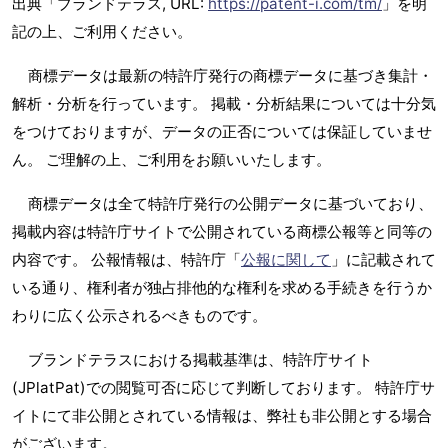
出典「ブランドテラス, URL:
https://patent-i.com/tm/
」を明
記の上、ご利用ください。
商標データは最新の特許庁発行の商標データに基づき集計・
解析・分析を行っています。 掲載・分析結果については十分気
をつけておりますが、データの正否については保証していませ
ん。 ご理解の上、ご利用をお願いいたします。
商標データは全て特許庁発行の公開データに基づいており、
掲載内容は特許庁サイトで公開されている商標公報等と同等の
内容です。 公報情報は、特許庁「
公報に関して
」に記載されて
いる通り、権利者が独占排他的な権利を求める手続きを行うか
わりに広く公示されるべきものです。
ブランドテラスにおける掲載基準は、特許庁サイト
(JPlatPat)での閲覧可否に応じて判断しております。 特許庁サ
イトにて非公開とされている情報は、弊社も非公開とする場合
がございます。