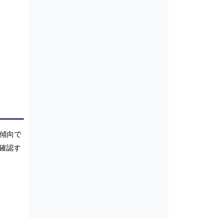
少傾向で
確認す