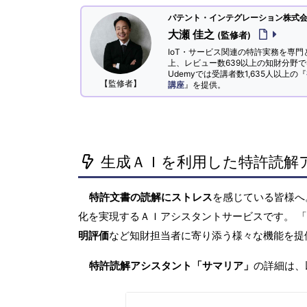
パテント・インテグレーション株式会社
大瀬 佳之
(監修者)
IoT・サービス関連の特許実務を専門
上、レビュー数639以上の知財分野
Udemyでは受講者数1,635人以上の『
【監修者】
講座
』を提供。
生成ＡＩを利用した特許読解
特許文書の読解にストレス
を感じている皆様
化を実現するＡＩアシスタントサービスです。 
明評価
など知財担当者に寄り添う様々な機能を提
特許読解アシスタント「サマリア」
の詳細は、