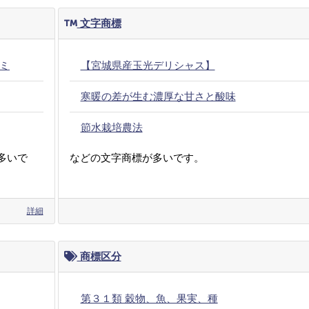
文字商標
ミ
【宮城県産玉光デリシャス】
寒暖の差が生む濃厚な甘さと酸味
節水栽培農法
多いで
などの文字商標が多いです。
詳細
商標区分
第３１類 穀物、魚、果実、種