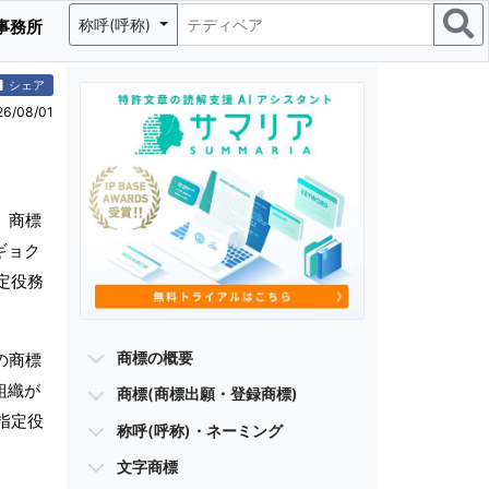
称呼(呼称)
事務所
シェア
/08/01
、商標
ギョク
定役務
商標の概要
の商標
組織が
商標(商標出願・登録商標)
指定役
称呼(呼称)・ネーミング
文字商標