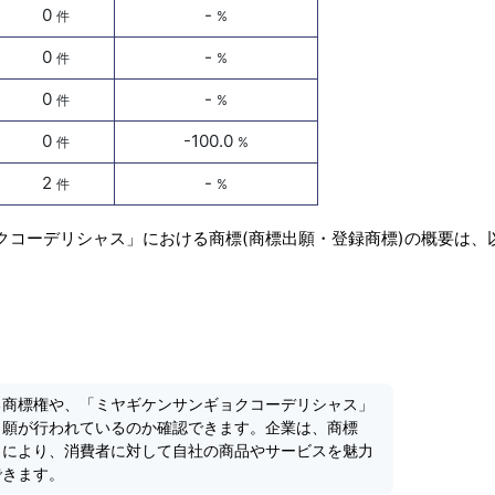
0
-
件
%
0
-
件
%
0
-
件
%
0
-100.0
件
%
2
-
件
%
クコーデリシャス」における商標(商標出願・登録商標)の概要は、
る商標権や、「ミヤギケンサンギョクコーデリシャス」
出願が行われているのか確認できます。企業は、商標
とにより、消費者に対して自社の商品やサービスを魅力
できます。