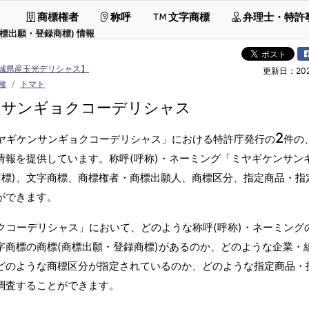
商標権者
称呼
文字商標
弁理士・特許
標出願・登録商標) 情報
城県産玉光デリシャス】
更新日：2026
種
トマト
ンサンギョクコーデリシャス
2
ミヤギケンサンギョクコーデリシャス」における特許庁発行の
件の
情報を提供しています。称呼(呼称)・ネーミング「ミヤギケンサン
商標)、文字商標、商標権者・商標出願人、商標区分、指定商品・指
ができます。
クコーデリシャス」において、どのような称呼(呼称)・ネーミング
字商標の商標(商標出願・登録商標)があるのか、どのような企業・
、どのような商標区分が指定されているのか、どのような指定商品・
調査することができます。