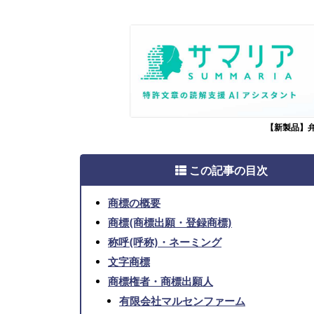
【新製品】
この記事の目次
商標の概要
商標(商標出願・登録商標)
称呼(呼称)・ネーミング
文字商標
商標権者・商標出願人
有限会社マルセンファーム