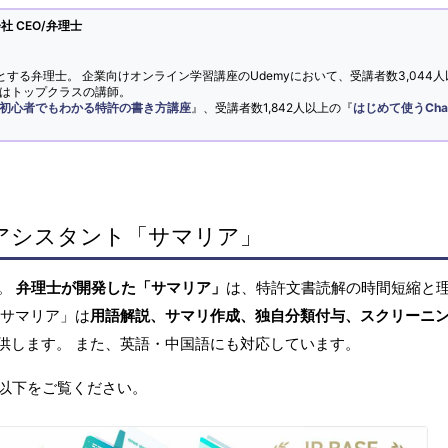
 CEO/弁理士
とする弁理士。 企業向けオンライン学習講座のUdemyにおいて、受講者数3,044人
ではトップクラスの講師。
初心者でもわかる特許の書き方講座
』、受講者数1,842人以上の『
はじめて使うCha
アシスタント「サマリア」
へ。
弁理士が開発した「サマリア」
は、特許文書読解の時間短縮と
「サマリア」は
用語解説、サマリ作成、独自分類付与、スクリーニ
供します。 また、英語・中国語にも対応しています。
以下をご覧ください。