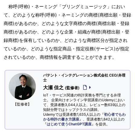
称呼(呼称)・ネーミング「ブリングミュージック」におい
て、どのような称呼(呼称)・ネーミングの商標(商標出願・登録
商標)があるのか、どのような文字商標の商標(商標出願・登録
商標)があるのか、どのような企業・組織が商標(商標出願・登
録商標)を保有しているのか、どのような商標区分が指定され
ているのか、どのような指定商品・指定役務(サービス)が指定
されているのか、商標情報を調査することができます。
パテント・インテグレーション株式会社 CEO/弁理
士
大瀬 佳之
(監修者)
IoT・サービス関連の特許実務を専門とする弁理
士。 企業向けオンライン学習講座のUdemyにおい
【監修者】
て、受講者数3,044人以上、レビュー数639以上の
知財分野ではトップクラスの講師。
Udemyでは受講者数1,635人以上の『
初心者でもわ
かる特許の書き方講座
』、受講者数1,842人以上の
『
はじめて使うChatGPT講座
』を提供。