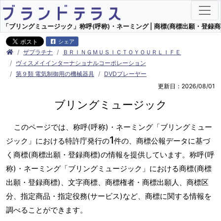
「ブリングミュージック」称呼(呼称)・ネーミング | 商標(商標出願・登録商
シェア
ザプラチナ
ＢＲＩＮＧＭＵＳＩＣＴＯＹＯＵＲＬＩＦＥ
ヴィスメイインターナショナルコーポレーション
第９類 電気制御用の機械器具
DVDプレーヤー
更新日：2026/08/01
ブリングミュージック
このページでは、称呼(呼称)・ネーミング「ブリングミュー
1
ジック」における特許庁発行の
件の、商標公報データに基づ
く商標(商標出願・登録商標)の情報を提供しています。称呼(呼
称)・ネーミング「ブリングミュージック」における商標(商標
出願・登録商標)、文字商標、商標権者・商標出願人、商標区
分、指定商品・指定役務(サービス)など、商標に関する情報を
調べることができます。