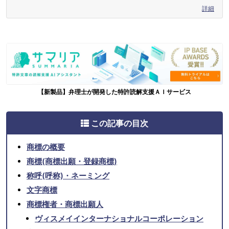
詳細
【新製品】弁理士が開発した特許読解支援ＡＩサービス
この記事の目次
商標の概要
商標(商標出願・登録商標)
称呼(呼称)・ネーミング
文字商標
商標権者・商標出願人
ヴィスメイインターナショナルコーポレーション