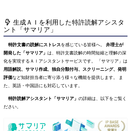
生成ＡＩを利用した特許読解アシスタ
ント「サマリア」
特許文書の読解にストレス
を感じている皆様へ。
弁理士が
開発した「サマリア」
は、特許文書読解の時間短縮と理解の深
化を実現するＡＩアシスタントサービスです。 「サマリア」は
用語解説、サマリ作成、独自分類付与、スクリーニング、発明
評価
など知財担当者に寄り添う様々な機能を提供します。 ま
た、英語・中国語にも対応しています。
特許読解アシスタント「サマリア」
の詳細は、以下をご覧く
ださい。