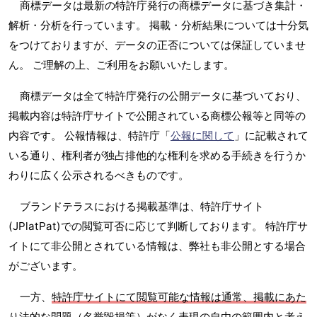
商標データは最新の特許庁発行の商標データに基づき集計・
解析・分析を行っています。 掲載・分析結果については十分気
をつけておりますが、データの正否については保証していませ
ん。 ご理解の上、ご利用をお願いいたします。
商標データは全て特許庁発行の公開データに基づいており、
掲載内容は特許庁サイトで公開されている商標公報等と同等の
内容です。 公報情報は、特許庁「
公報に関して
」に記載されて
いる通り、権利者が独占排他的な権利を求める手続きを行うか
わりに広く公示されるべきものです。
ブランドテラスにおける掲載基準は、特許庁サイト
(JPlatPat)での閲覧可否に応じて判断しております。 特許庁サ
イトにて非公開とされている情報は、弊社も非公開とする場合
がございます。
一方、
特許庁サイトにて閲覧可能な情報は通常、掲載にあた
り法的な問題（名誉毀損等）がなく表現の自由の範囲内と考え