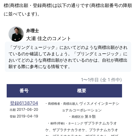
標(商標出願・登録商標)は以下の通りです(商標出願番号の降順
に並べています)。
弁理士
大瀬 佳之のコメント
「ブリングミュージック」においてどのような商標出願がされ
ているのか確認してみましょう。「ブリングミュージック」に
おいてどのような商標出願がされているのかは、自社が商標出
願する際に参考になる情報です。
1〜1件目 (全 1 件中)
番号
概要
登録6138704
・
ヴィスメイインターナシ
商標権者・商標出願人
2017-06-20
ョナルコーポレーション
出願
2019-04-19
・
第９類
登録
商標区分
・
ザプラチナムカラオ
称呼(呼称)・ネーミング
ケ、ザプラチナカラオケ、プラチナムカラオ