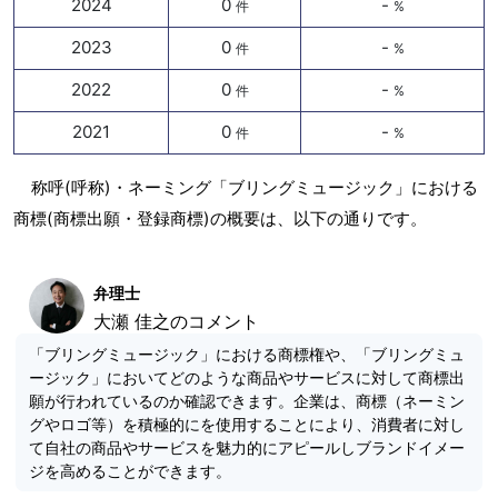
2024
0
-
件
%
2023
0
-
件
%
2022
0
-
件
%
2021
0
-
件
%
称呼(呼称)・ネーミング「ブリングミュージック」における
商標(商標出願・登録商標)の概要は、以下の通りです。
弁理士
大瀬 佳之のコメント
「ブリングミュージック」における商標権や、「ブリングミュ
ージック」においてどのような商品やサービスに対して商標出
願が行われているのか確認できます。企業は、商標（ネーミン
グやロゴ等）を積極的にを使用することにより、消費者に対し
て自社の商品やサービスを魅力的にアピールしブランドイメー
ジを高めることができます。