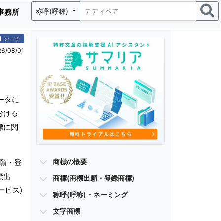
称呼(呼称)
事務所
シェア
/08/01
ータに
おける
標に関
商標の概要
出願・登
標出
商標(商標出願・登録商標)
ービス)
称呼(呼称)・ネーミング
文字商標