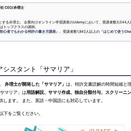
 CEO/弁理士
とする弁理士。 企業向けオンライン学習講座のUdemyにおいて、受講者数3,044人
ではトップクラスの講師。
初心者でもわかる特許の書き方講座
』、受講者数1,842人以上の『
はじめて使うCha
アシスタント「サマリア」
へ。
弁理士が開発した「サマリア」
は、特許文書読解の時間短縮と
「サマリア」は
用語解説、サマリ作成、独自分類付与、スクリーニ
供します。 また、英語・中国語にも対応しています。
以下をご覧ください。