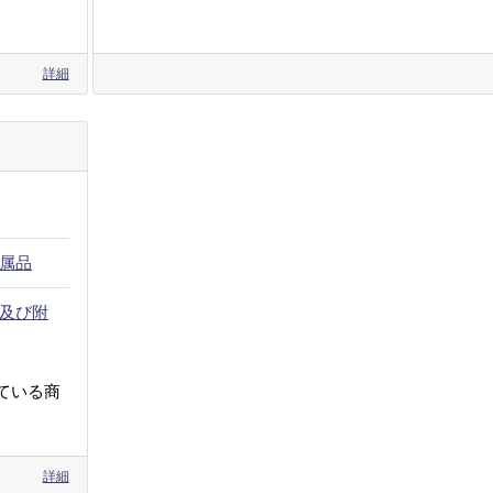
詳細
属品
及び附
ている商
詳細