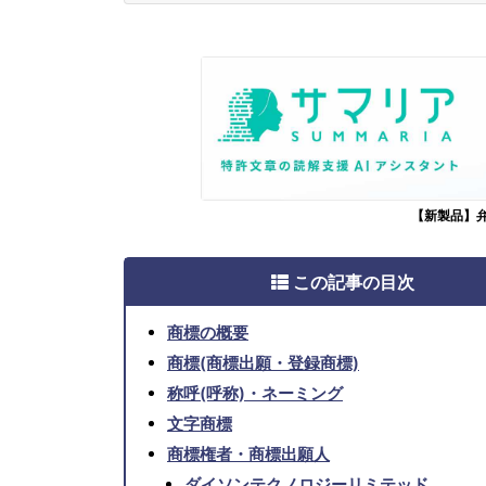
【新製品】
この記事の目次
商標の概要
商標(商標出願・登録商標)
称呼(呼称)・ネーミング
文字商標
商標権者・商標出願人
ダイソンテクノロジーリミテッド