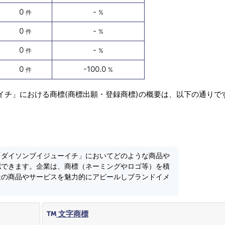
0
-
件
%
0
-
件
%
0
-
件
%
0
-100.0
件
%
イチ」における商標(商標出願・登録商標)の概要は、以下の通りで
「ダイソンブイジューイチ」においてどのような商品や
認できます。企業は、商標（ネーミングやロゴ等）を積
社の商品やサービスを魅力的にアピールしブランドイメ
文字商標