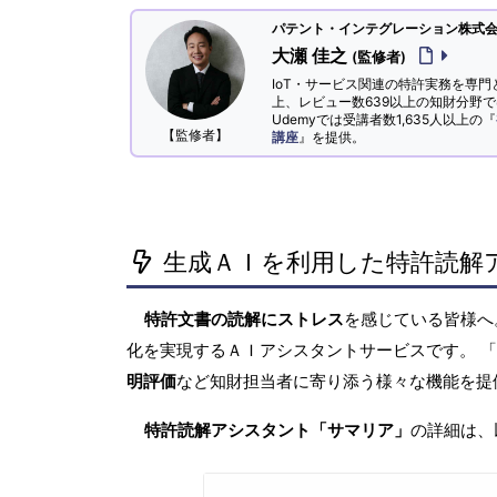
パテント・インテグレーション株式会社
大瀬 佳之
(監修者)
IoT・サービス関連の特許実務を専門
上、レビュー数639以上の知財分野
Udemyでは受講者数1,635人以上の『
【監修者】
講座
』を提供。
生成ＡＩを利用した特許読解
特許文書の読解にストレス
を感じている皆様
化を実現するＡＩアシスタントサービスです。 
明評価
など知財担当者に寄り添う様々な機能を提
特許読解アシスタント「サマリア」
の詳細は、