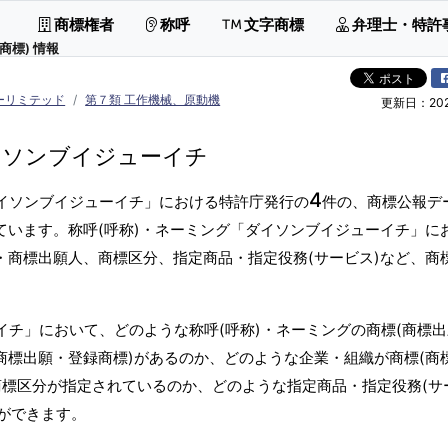
商標権者
称呼
文字商標
弁理士・特許
商標) 情報
ーリミテッド
第７類 工作機械、原動機
更新日：2026
イソンブイジューイチ
4
ダイソンブイジューイチ」における特許庁発行の
件の、商標公報デ
ています。称呼(呼称)・ネーミング「ダイソンブイジューイチ」に
・商標出願人、商標区分、指定商品・指定役務(サービス)など、商
イチ」において、どのような称呼(呼称)・ネーミングの商標(商標
商標出願・登録商標)があるのか、どのような企業・組織が商標(商
商標区分が指定されているのか、どのような指定商品・指定役務(サ
ができます。