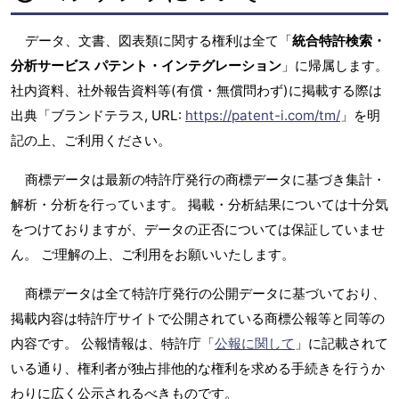
データ、文書、図表類に関する権利は全て「
統合特許検索・
分析サービス パテント・インテグレーション
」に帰属します。
社内資料、社外報告資料等(有償・無償問わず)に掲載する際は
出典「ブランドテラス, URL:
https://patent-i.com/tm/
」を明
記の上、ご利用ください。
商標データは最新の特許庁発行の商標データに基づき集計・
解析・分析を行っています。 掲載・分析結果については十分気
をつけておりますが、データの正否については保証していませ
ん。 ご理解の上、ご利用をお願いいたします。
商標データは全て特許庁発行の公開データに基づいており、
掲載内容は特許庁サイトで公開されている商標公報等と同等の
内容です。 公報情報は、特許庁「
公報に関して
」に記載されて
いる通り、権利者が独占排他的な権利を求める手続きを行うか
わりに広く公示されるべきものです。