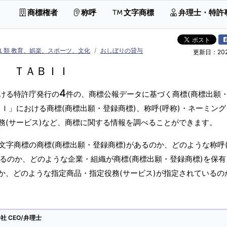
商標権者
称呼
文字商標
弁理士・特許
１類 教育、娯楽、スポーツ、文化
おしぼりの貸与
更新日：2026
ＴＡＢＩＩ
4
ける特許庁発行の
件の、商標公報データに基づく商標(商標出願
Ｉ」における商標(商標出願・登録商標)、称呼(呼称)・ネーミン
務(サービス)など、商標に関する情報を調べることができます。
文字商標の商標(商標出願・登録商標)があるのか、どのような称呼
あるのか、どのような企業・組織が商標(商標出願・登録商標)を保
か、どのような指定商品・指定役務(サービス)が指定されているの
 CEO/弁理士