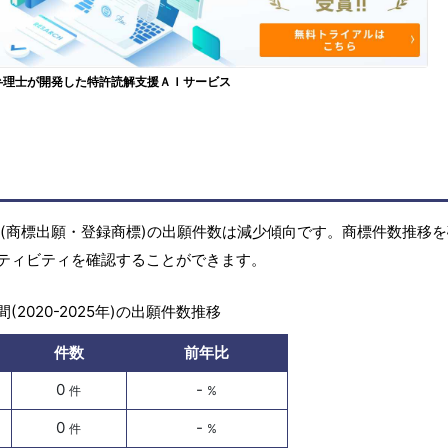
弁理士が開発した特許読解支援ＡＩサービス
の商標(商標出願・登録商標)の出願件数は減少傾向です。商標件数推移
ティビティを確認することができます。
(2020-2025年)の出願件数推移
件数
前年比
0
-
件
%
0
-
件
%