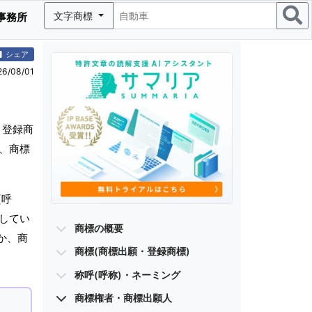
文字商標
事務所
シェア
/08/01
・登録商
グ、商標
(呼
有してい
商標の概要
か、商
商標(商標出願・登録商標)
称呼(呼称)・ネーミング
商標権者・商標出願人