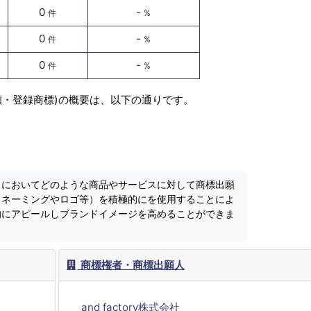
0
-
件
%
0
-
件
%
0
-
件
%
願・登録商標)の概要は、以下の通りです。
」においてどのような商品やサービスに対して商標出願
（ネーミングやロゴ等）を積極的にを使用することによ
的にアピールしブランドイメージを高めることができま
商標権者・商標出願人
and factory株式会社