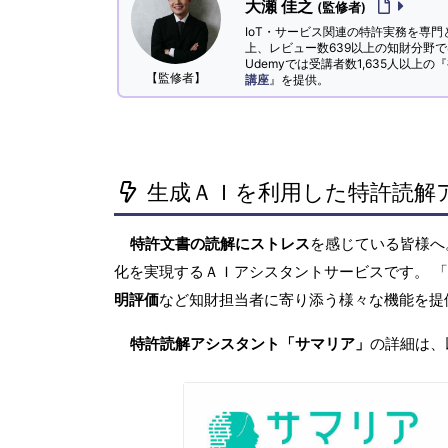
大瀬 佳之
(監修者)
IoT・サービス関連の特許実務を専門
上、レビュー数639以上の知財分野
Udemyでは受講者数1,635人以上の『
【監修者】
講座
』を提供。
生成ＡＩを利用した特許読解
特許文書の読解にストレス
を感じている皆様
化を実現するＡＩアシスタントサービスです。 
明評価
など知財担当者に寄り添う様々な機能を提
特許読解アシスタント「サマリア」
の詳細は、