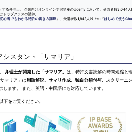
とする弁理士。 企業向けオンライン学習講座のUdemyにおいて、受講者数3,044人
ではトップクラスの講師。
初心者でもわかる特許の書き方講座
』、受講者数1,842人以上の『
はじめて使うCha
アシスタント「サマリア」
へ。
弁理士が開発した「サマリア」
は、特許文書読解の時間短縮と
「サマリア」は
用語解説、サマリ作成、独自分類付与、スクリーニ
供します。 また、英語・中国語にも対応しています。
以下をご覧ください。