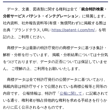
データ、文書、図表類に関する権利は全て「
統合特許検索・
分析サービス パテント・インテグレーション
」に帰属します。
社内資料、社外報告資料等(有償・無償問わず)に掲載する際は
出典「ブランドテラス, URL:
https://patent-i.com/tm/
」を明
記の上、ご利用ください。
商標データは最新の特許庁発行の商標データに基づき集計・
解析・分析を行っています。 掲載・分析結果については十分気
をつけておりますが、データの正否については保証していませ
ん。 ご理解の上、ご利用をお願いいたします。
商標データは全て特許庁発行の公開データに基づいており、
掲載内容は特許庁サイトで公開されている商標公報等と同等の
内容です。 公報情報は、特許庁「
公報に関して
」に記載されて
いる通り、権利者が独占排他的な権利を求める手続きを行うか
わりに広く公示されるべきものです。