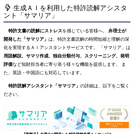
生成ＡＩを利用した特許読解アシスタ
ント「サマリア」
特許文書の読解にストレス
を感じている皆様へ。
弁理士が
開発した「サマリア」
は、特許文書読解の時間短縮と理解の深
化を実現するＡＩアシスタントサービスです。 「サマリア」は
用語解説、サマリ作成、独自分類付与、スクリーニング、発明
評価
など知財担当者に寄り添う様々な機能を提供します。 ま
た、英語・中国語にも対応しています。
特許読解アシスタント「サマリア」
の詳細は、以下をご覧く
ださい。