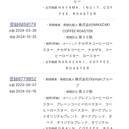
ヒー
・
ＨＡＹＡＭＡ、ＩＮＵＩＴ、ＣＯＦ
文字商標
ＦＥＥ、ＲＯＡＳＴＥＲ
登録6858179
・
株式会社NAKAZAKI
商標権者・商標出願人
2024-03-26
COFFEE ROASTER
出願
2024-10-25
・
第３５類
登録
商標区分
・
ナカザキコーヒーロー
称呼(呼称)・ネーミング
スター、ナカザキコーヒー、ナカザキ、コー
ヒーロースター、ロースター
・
ＮＡＫＡＺＡＫＩ、ＣＯＦＦＥＥ、
文字商標
ＲＯＡＳＴＥＲ
登録6779852
・
株式会社Olympicグルー
商標権者・商標出願人
2023-09-07
プ
出願
2024-02-16
・
第３０類
登録
商標区分
・
グレインコーヒーロー
称呼(呼称)・ネーミング
スター、グレーンコーヒーロースター、コー
ヒーロースター、ロースター、ダークブレン
ドオリジナルブレンド、ダークブレンド、ダ
ーク、オリジナルブレンド、オリジナル
・
ＧＲＡＩＮ、ＣＯＦＦＥＥ、ＲＯＡ
文字商標