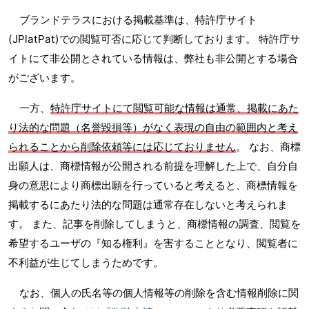
ブランドテラスにおける掲載基準は、特許庁サイト
(JPlatPat)での閲覧可否に応じて判断しております。 特許庁サ
イトにて非公開とされている情報は、弊社も非公開とする場合
がございます。
一方、
特許庁サイトにて閲覧可能な情報は通常、掲載にあた
り法的な問題（名誉毀損等）がなく表現の自由の範囲内と考え
られることから削除依頼等には応じておりません
。 なお、商標
出願人は、商標情報が公開される前提を理解した上で、自分自
身の意思により商標出願を行っていると考えると、商標情報を
掲載するにあたり法的な問題は通常存在しないと考えられま
す。 また、記事を削除してしまうと、商標情報の調査、閲覧を
希望するユーザの『知る権利』を害することとなり、閲覧者に
不利益が生じてしまうためです。
なお、個人の氏名等の個人情報等の削除を含む情報削除に関