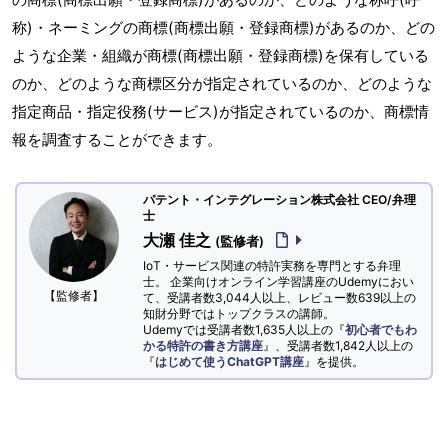
称)・ネーミングの商標(商標出願・登録商標)があるのか、どの
ような企業・組織が商標(商標出願・登録商標)を保有している
のか、どのような商標区分が指定されているのか、どのような
指定商品・指定役務(サービス)が指定されているのか、商標情
報を調査することができます。
パテント・インテグレーション株式会社 CEO/弁理
士
大瀬 佳之
(監修者)
IoT・サービス関連の特許実務を専門とする弁理
士。 企業向けオンライン学習講座のUdemyにおい
【監修者】
て、受講者数3,044人以上、レビュー数639以上の
知財分野ではトップクラスの講師。
Udemyでは受講者数1,635人以上の『
初心者でもわ
かる特許の書き方講座
』、受講者数1,842人以上の
『
はじめて使うChatGPT講座
』を提供。