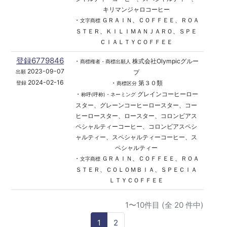
キリマンジャロコーヒー
・
ＧＲＡＩＮ、ＣＯＦＦＥＥ、ＲＯＡ
文字商標
ＳＴＥＲ、ＫＩＬＩＭＡＮＪＡＲＯ、ＳＰＥ
ＣＩＡＬＴＹＣＯＦＦＥＥ
登録6779846
・
株式会社Olympicグルー
商標権者・商標出願人
2023-09-07
プ
出願
2024-02-16
・
第３０類
登録
商標区分
・
グレインコーヒーロー
称呼(呼称)・ネーミング
スター、グレーンコーヒーロースター、コー
ヒーロースター、ロースター、コロンビアス
ペシャルティーコーヒー、コロンビアスペシ
ャルティー、スペシャルティーコーヒー、ス
ペシャルティー
・
ＧＲＡＩＮ、ＣＯＦＦＥＥ、ＲＯＡ
文字商標
ＳＴＥＲ、ＣＯＬＯＭＢＩＡ、ＳＰＥＣＩＡ
ＬＴＹＣＯＦＦＥＥ
1〜10件目 (全 20 件中)
1
2