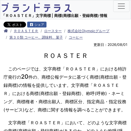
「ＲＯＡＳＴＥＲ」文字商標 | 商標(商標出願・登録商標) 情報
シェア
ＲＯＡＳＴＥＲ
ロースター
株式会社Olympicグループ
第３０類 コーヒー、調味料、菓子
コーヒー
更新日：2026/08/01
ＲＯＡＳＴＥＲ
このページでは、文字商標「ＲＯＡＳＴＥＲ」における特許
20
庁発行の
件の、商標公報データに基づく商標(商標出願・登
録商標)の情報を提供しています。文字商標「ＲＯＡＳＴＥ
Ｒ」における商標(商標出願・登録商標)、称呼(呼称)・ネーミ
ング、商標権者・商標出願人、商標区分、指定商品・指定役務
(サービス)など、商標に関する情報を調べることができます。
文字商標「ＲＯＡＳＴＥＲ」において、どのような文字商標
の商標(商標出願・登録商標)があるのか、どのような称呼(呼