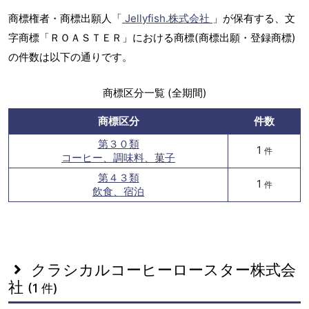
商標権者・商標出願人「
Jellyfish.株式会社
」が保有する、文
字商標「ＲＯＡＳＴＥＲ」における商標(商標出願・登録商標)
の件数は以下の通りです。
商標区分一覧 (全期間)
商標区分
件数
第３０類
1
件
コーヒー、調味料、菓子
第４３類
1
件
飲食、宿泊
クラシカルコーヒーロースター株式会
社
(1 件)