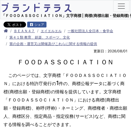
「ＦＯＯＤＡＳＳＯＣＩＡＴＩＯＮ」文字商標 | 商標(商標出願・登録商標) 
シェア
ＢＥＡＮ４７
エイエルエル
一般社団法人全日本・食学会
第４１類 教育、娯楽、スポーツ、文化
賞の企画・運営又は開催及びこれらに関する情報の提供
更新日：2026/08/01
ＦＯＯＤＡＳＳＯＣＩＡＴＩＯＮ
このページでは、文字商標「ＦＯＯＤＡＳＳＯＣＩＡＴＩＯ
1
Ｎ」における特許庁発行の
件の、商標公報データに基づく商
標(商標出願・登録商標)の情報を提供しています。文字商標
「ＦＯＯＤＡＳＳＯＣＩＡＴＩＯＮ」における商標(商標出
願・登録商標)、称呼(呼称)・ネーミング、商標権者・商標出願
人、商標区分、指定商品・指定役務(サービス)など、商標に関
する情報を調べることができます。