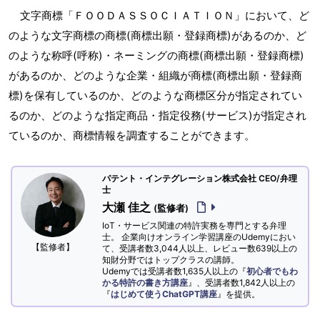
文字商標「ＦＯＯＤＡＳＳＯＣＩＡＴＩＯＮ」において、ど
のような文字商標の商標(商標出願・登録商標)があるのか、ど
のような称呼(呼称)・ネーミングの商標(商標出願・登録商標)
があるのか、どのような企業・組織が商標(商標出願・登録商
標)を保有しているのか、どのような商標区分が指定されてい
るのか、どのような指定商品・指定役務(サービス)が指定され
ているのか、商標情報を調査することができます。
パテント・インテグレーション株式会社 CEO/弁理
士
大瀬 佳之
(監修者)
IoT・サービス関連の特許実務を専門とする弁理
士。 企業向けオンライン学習講座のUdemyにおい
【監修者】
て、受講者数3,044人以上、レビュー数639以上の
知財分野ではトップクラスの講師。
Udemyでは受講者数1,635人以上の『
初心者でもわ
かる特許の書き方講座
』、受講者数1,842人以上の
『
はじめて使うChatGPT講座
』を提供。