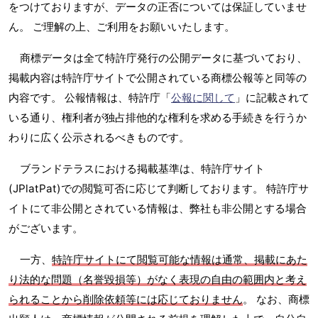
をつけておりますが、データの正否については保証していませ
ん。 ご理解の上、ご利用をお願いいたします。
商標データは全て特許庁発行の公開データに基づいており、
掲載内容は特許庁サイトで公開されている商標公報等と同等の
内容です。 公報情報は、特許庁「
公報に関して
」に記載されて
いる通り、権利者が独占排他的な権利を求める手続きを行うか
わりに広く公示されるべきものです。
ブランドテラスにおける掲載基準は、特許庁サイト
(JPlatPat)での閲覧可否に応じて判断しております。 特許庁サ
イトにて非公開とされている情報は、弊社も非公開とする場合
がございます。
一方、
特許庁サイトにて閲覧可能な情報は通常、掲載にあた
り法的な問題（名誉毀損等）がなく表現の自由の範囲内と考え
られることから削除依頼等には応じておりません
。 なお、商標