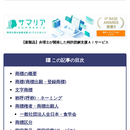
【新製品】弁理士が開発した特許読解支援ＡＩサービス
この記事の目次
商標の概要
商標(商標出願・登録商標)
文字商標
称呼(呼称)・ネーミング
商標権者・商標出願人
一般社団法人全日本・食学会
商標区分