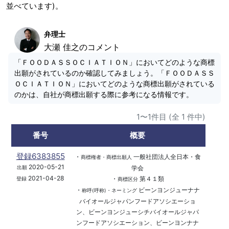
並べています)。
弁理士
大瀬 佳之のコメント
「ＦＯＯＤＡＳＳＯＣＩＡＴＩＯＮ」においてどのような商標
出願がされているのか確認してみましょう。「ＦＯＯＤＡＳＳ
ＯＣＩＡＴＩＯＮ」においてどのような商標出願がされている
のかは、自社が商標出願する際に参考になる情報です。
1〜1件目 (全 1 件中)
番号
概要
登録6383855
・
一般社団法人全日本・食
商標権者・商標出願人
2020-05-21
学会
出願
2021-04-28
・
第４１類
登録
商標区分
・
ビーンヨンジューナナ
称呼(呼称)・ネーミング
バイオールジャパンフードアソシエーショ
ン、ビーンヨンジューシチバイオールジャパ
ンフードアソシエーション、ビーンヨンナナ