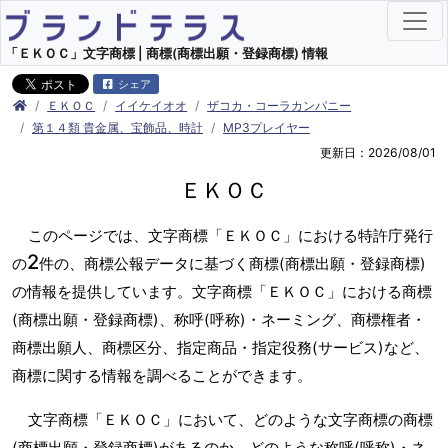
「ＥＫＯＣ」文字商標 | 商標(商標出願・登録商標) 情報
シェア
ＥＫＯＣ
イイケイオオ
ザコカ・コーラカンパニー
第１４類 貴金属、宝飾品、時計
MP3プレイヤー
更新日：2026/08/01
ＥＫＯＣ
このページでは、文字商標「ＥＫＯＣ」における特許庁発行
2
の
件の、商標公報データに基づく商標(商標出願・登録商標)
の情報を提供しています。文字商標「ＥＫＯＣ」における商標
(商標出願・登録商標)、称呼(呼称)・ネーミング、商標権者・
商標出願人、商標区分、指定商品・指定役務(サービス)など、
商標に関する情報を調べることができます。
文字商標「ＥＫＯＣ」において、どのような文字商標の商標
(商標出願・登録商標)があるのか、どのような称呼(呼称)・ネ