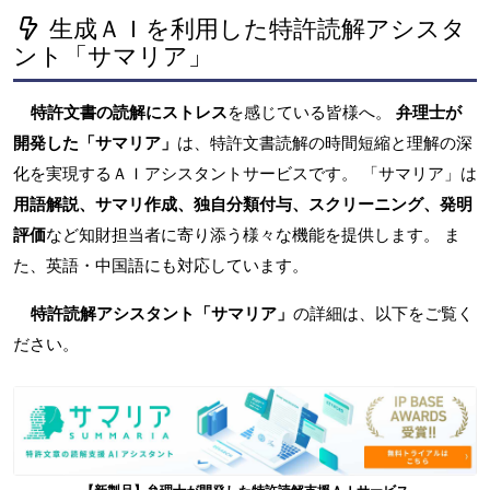
生成ＡＩを利用した特許読解アシスタ
ント「サマリア」
特許文書の読解にストレス
を感じている皆様へ。
弁理士が
開発した「サマリア」
は、特許文書読解の時間短縮と理解の深
化を実現するＡＩアシスタントサービスです。 「サマリア」は
用語解説、サマリ作成、独自分類付与、スクリーニング、発明
評価
など知財担当者に寄り添う様々な機能を提供します。 ま
た、英語・中国語にも対応しています。
特許読解アシスタント「サマリア」
の詳細は、以下をご覧く
ださい。