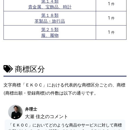
第１４類
1
件
貴金属、宝飾品、時計
第１８類
1
件
革製品・旅行品
第２５類
1
件
服、履物
商標区分
文字商標「ＥＫＯＣ」における代表的な商標区分ごとの、商標
(商標出願・登録商標)の件数は以下の通りです。
弁理士
大瀬 佳之のコメント
「ＥＫＯＣ」においてどのような商品やサービスに対して商標