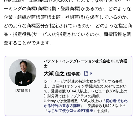
ーミングの商標(商標出願・登録商標)があるのか、どのような
企業・組織が商標(商標出願・登録商標)を保有しているのか、
どのような商標区分が指定されているのか、どのような指定商
品・指定役務(サービス)が指定されているのか、商標情報を調
査することができます。
パテント・インテグレーション株式会社 CEO/弁理
士
大瀬 佳之
(監修者)
IoT・サービス関連の特許実務を専門とする弁理
士。 企業向けオンライン学習講座のUdemyにおい
【監修者】
て、受講者数3,044人以上、レビュー数639以上の
知財分野ではトップクラスの講師。
Udemyでは受講者数1,635人以上の『
初心者でもわ
かる特許の書き方講座
』、受講者数1,842人以上の
『
はじめて使うChatGPT講座
』を提供。