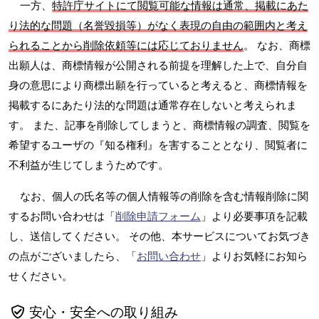
一方、
特許庁サイトにて閲覧可能な情報は通常、掲載にあた
り法的な問題（名誉毀損等）がなく表現の自由の範囲内と考え
られることから削除依頼等には応じておりません
。 なお、商標
出願人は、商標情報が公開される前提を理解した上で、自分自
身の意思により商標出願を行っていると考えると、商標情報を
掲載するにあたり法的な問題は通常存在しないと考えられま
す。 また、記事を削除してしまうと、商標情報の調査、閲覧を
希望するユーザの『知る権利』を害することとなり、閲覧者に
不利益が生じてしまうためです。
なお、個人の氏名等の個人情報等の削除を含む情報削除に関
するお問い合わせは「
削除申請フォーム
」より必要事項を記載
し、送信してください。 その他、本サービスについてお気づき
の点がございましたら、「
お問い合わせ
」よりお気軽にお知ら
せください。
安心・安全への取り組み