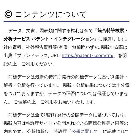
コンテンツについて
データ、文書、図表類に関する権利は全て「
統合特許検索・
分析サービス パテント・インテグレーション
」に帰属します。
社内資料、社外報告資料等(有償・無償問わず)に掲載する際は
出典「ブランドテラス, URL:
https://patent-i.com/tm/
」を明
記の上、ご利用ください。
商標データは最新の特許庁発行の商標データに基づき集計・
解析・分析を行っています。 掲載・分析結果については十分気
をつけておりますが、データの正否については保証していませ
ん。 ご理解の上、ご利用をお願いいたします。
商標データは全て特許庁発行の公開データに基づいており、
掲載内容は特許庁サイトで公開されている商標公報等と同等の
内容です。 公報情報は、特許庁「
公報に関して
」に記載されて