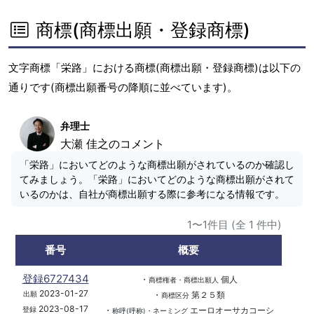
商標(商標出願・登録商標)
文字商標「栄路」における商標(商標出願・登録商標)は以下の
通りです(商標出願番号の降順に並べています)。
弁理士
大瀬 佳之のコメント
「栄路」においてどのような商標出願がされているのか確認し
てみましょう。「栄路」においてどのような商標出願がされて
いるのかは、自社が商標出願する際に参考になる情報です。
1〜1件目 (全 1 件中)
番号
概要
登録6727434
・
個人
商標権者・商標出願人
2023-01-27
・
第２５類
出願
商標区分
2023-08-17
・
エーロオーサカコーシ
登録
称呼(呼称)・ネーミング