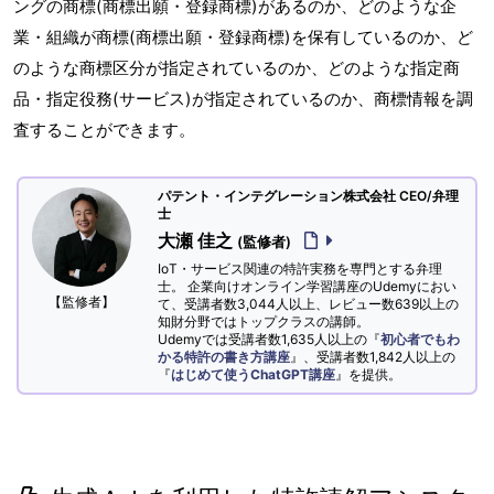
ングの商標(商標出願・登録商標)があるのか、どのような企
業・組織が商標(商標出願・登録商標)を保有しているのか、ど
のような商標区分が指定されているのか、どのような指定商
品・指定役務(サービス)が指定されているのか、商標情報を調
査することができます。
パテント・インテグレーション株式会社 CEO/弁理
士
大瀬 佳之
(監修者)
IoT・サービス関連の特許実務を専門とする弁理
士。 企業向けオンライン学習講座のUdemyにおい
【監修者】
て、受講者数3,044人以上、レビュー数639以上の
知財分野ではトップクラスの講師。
Udemyでは受講者数1,635人以上の『
初心者でもわ
かる特許の書き方講座
』、受講者数1,842人以上の
『
はじめて使うChatGPT講座
』を提供。