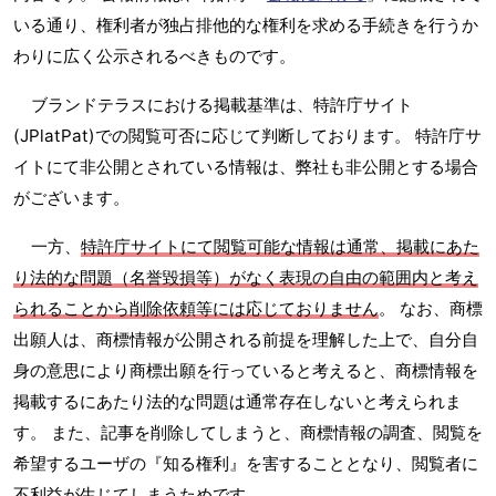
いる通り、権利者が独占排他的な権利を求める手続きを行うか
わりに広く公示されるべきものです。
ブランドテラスにおける掲載基準は、特許庁サイト
(JPlatPat)での閲覧可否に応じて判断しております。 特許庁サ
イトにて非公開とされている情報は、弊社も非公開とする場合
がございます。
一方、
特許庁サイトにて閲覧可能な情報は通常、掲載にあた
り法的な問題（名誉毀損等）がなく表現の自由の範囲内と考え
られることから削除依頼等には応じておりません
。 なお、商標
出願人は、商標情報が公開される前提を理解した上で、自分自
身の意思により商標出願を行っていると考えると、商標情報を
掲載するにあたり法的な問題は通常存在しないと考えられま
す。 また、記事を削除してしまうと、商標情報の調査、閲覧を
希望するユーザの『知る権利』を害することとなり、閲覧者に
不利益が生じてしまうためです。