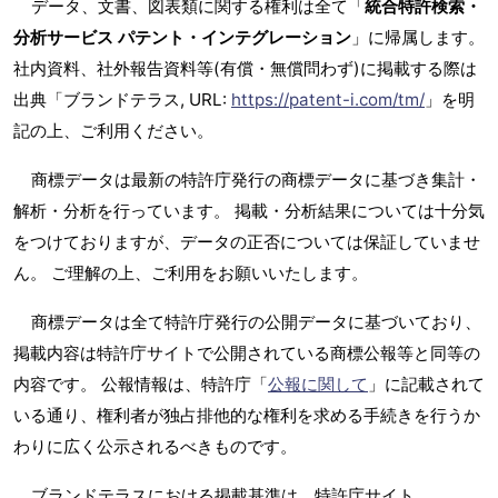
データ、文書、図表類に関する権利は全て「
統合特許検索・
分析サービス パテント・インテグレーション
」に帰属します。
社内資料、社外報告資料等(有償・無償問わず)に掲載する際は
出典「ブランドテラス, URL:
https://patent-i.com/tm/
」を明
記の上、ご利用ください。
商標データは最新の特許庁発行の商標データに基づき集計・
解析・分析を行っています。 掲載・分析結果については十分気
をつけておりますが、データの正否については保証していませ
ん。 ご理解の上、ご利用をお願いいたします。
商標データは全て特許庁発行の公開データに基づいており、
掲載内容は特許庁サイトで公開されている商標公報等と同等の
内容です。 公報情報は、特許庁「
公報に関して
」に記載されて
いる通り、権利者が独占排他的な権利を求める手続きを行うか
わりに広く公示されるべきものです。
ブランドテラスにおける掲載基準は、特許庁サイト