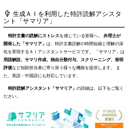
生成ＡＩを利用した特許読解アシスタ
ント「サマリア」
特許文書の読解にストレス
を感じている皆様へ。
弁理士が
開発した「サマリア」
は、特許文書読解の時間短縮と理解の深
化を実現するＡＩアシスタントサービスです。 「サマリア」は
用語解説、サマリ作成、独自分類付与、スクリーニング、発明
評価
など知財担当者に寄り添う様々な機能を提供します。 ま
た、英語・中国語にも対応しています。
特許読解アシスタント「サマリア」
の詳細は、以下をご覧く
ださい。