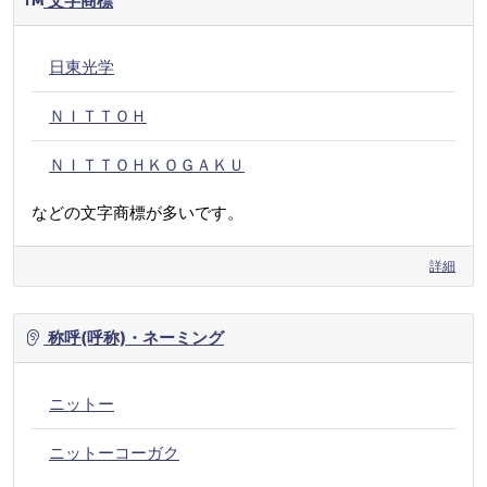
文字商標
日東光学
ＮＩＴＴＯＨ
ＮＩＴＴＯＨＫＯＧＡＫＵ
などの文字商標が多いです。
詳細
称呼(呼称)・ネーミング
ニットー
ニットーコーガク