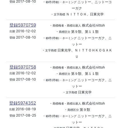
2017-08-10
・
ニットー、ニットーコ
登録
称呼(呼称)・ネーミング
ーガク
・
ＮＩＴＴＯＨ、日東光学
文字商標
登録5970759
・
株式会社nittoh
商標権者・商標出願人
2016-12-02
・
第９類、第１１類
出願
商標区分
2017-08-10
・
ニットーコーガク、ニ
登録
称呼(呼称)・ネーミング
ットー
・
日東光学、ＮＩＴＴＯＨＫＯＧＡＫ
文字商標
Ｕ
登録5970758
・
株式会社nittoh
商標権者・商標出願人
2016-12-02
・
第９類、第１１類
出願
商標区分
2017-08-10
・
ニットーコーガク、ニ
登録
称呼(呼称)・ネーミング
ットー
・
日東光学
文字商標
登録5974352
・
株式会社nittoh
商標権者・商標出願人
2016-08-19
・
第９類
出願
商標区分
2017-08-25
・
ニットーコーガク、ニ
登録
称呼(呼称)・ネーミング
ットー