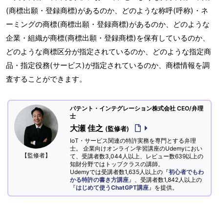
(商標出願・登録商標)があるのか、どのような称呼(呼称)・ネ
ーミングの商標(商標出願・登録商標)があるのか、どのような
企業・組織が商標(商標出願・登録商標)を保有しているのか、
どのような商標区分が指定されているのか、どのような指定商
品・指定役務(サービス)が指定されているのか、商標情報を調
査することができます。
パテント・インテグレーション株式会社 CEO/弁理
士
大瀬 佳之
(監修者)
IoT・サービス関連の特許実務を専門とする弁理
士。 企業向けオンライン学習講座のUdemyにおい
【監修者】
て、受講者数3,044人以上、レビュー数639以上の
知財分野ではトップクラスの講師。
Udemyでは受講者数1,635人以上の『
初心者でもわ
かる特許の書き方講座
』、受講者数1,842人以上の
『
はじめて使うChatGPT講座
』を提供。