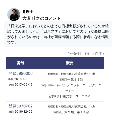
弁理士
大瀬 佳之のコメント
「日東光学」においてどのような商標出願がされているのか確
認してみましょう。「日東光学」においてどのような商標出願
がされているのかは、自社が商標出願する際に参考になる情報
です。
1〜5件目 (全 5 件中)
番号
概要
登録5980006
・
株式会社nittoh
商標権者・商標出願人
2016-08-19
・
第１１類
出願
商標区分
2017-09-15
・
ニットーコーガク、ニ
登録
称呼(呼称)・ネーミング
ットー
・
日東光学、ＮＩＴＴＯＨ
文字商標
登録5970762
・
株式会社nittoh
商標権者・商標出願人
2016-12-02
・
第９類、第１１類
出願
商標区分