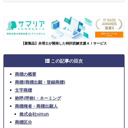
【新製品】弁理士が開発した特許読解支援ＡＩサービス
この記事の目次
商標の概要
商標(商標出願・登録商標)
文字商標
称呼(呼称)・ネーミング
商標権者・商標出願人
株式会社nittoh
商標区分