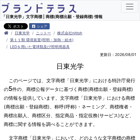
「日東光学」文字商標 | 商標(商標出願・登録商標) 情報
シェア
日東光学
ニットー
株式会社nittoh
第１１類 環境装置(照明・加熱・給水)
LEDを用いた電球類及び照明用器具
更新日：2026/08/01
日東光学
このページでは、文字商標「日東光学」における特許庁発行
5
の
件の、商標公報データに基づく商標(商標出願・登録商標)
の情報を提供しています。文字商標「日東光学」における商標
(商標出願・登録商標)、称呼(呼称)・ネーミング、商標権者・
商標出願人、商標区分、指定商品・指定役務(サービス)など、
商標に関する情報を調べることができます。
文字商標「日東光学」において、どのような文字商標の商標