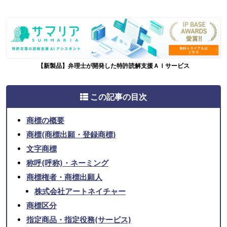
【新製品】弁理士が開発した特許読解支援ＡＩサービス
この記事の目次
商標の概要
商標(商標出願・登録商標)
文字商標
称呼(呼称)・ネーミング
商標権者・商標出願人
株式会社アートネイチャー
商標区分
指定商品・指定役務(サービス)