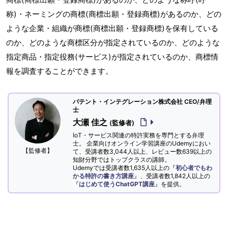
称)・ネーミングの商標(商標出願・登録商標)があるのか、どの
ような企業・組織が商標(商標出願・登録商標)を保有している
のか、どのような商標区分が指定されているのか、どのような
指定商品・指定役務(サービス)が指定されているのか、商標情
報を調査することができます。
パテント・インテグレーション株式会社 CEO/弁理
士
大瀬 佳之
(監修者)
IoT・サービス関連の特許実務を専門とする弁理
士。 企業向けオンライン学習講座のUdemyにおい
【監修者】
て、受講者数3,044人以上、レビュー数639以上の
知財分野ではトップクラスの講師。
Udemyでは受講者数1,635人以上の『
初心者でもわ
かる特許の書き方講座
』、受講者数1,842人以上の
『
はじめて使うChatGPT講座
』を提供。