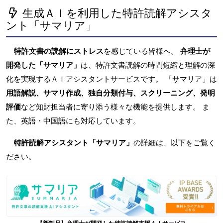
生成ＡＩを利用した特許読解アシスタ
ント「サマリア」
特許文書の読解にストレス
を感じている皆様へ。
弁理士が
開発した「サマリア」
は、特許文書読解の時間短縮と理解の深
化を実現するＡＩアシスタントサービスです。 「サマリア」は
用語解説、サマリ作成、独自分類付与、スクリーニング、発明
評価
など知財担当者に寄り添う様々な機能を提供します。 ま
た、英語・中国語にも対応しています。
特許読解アシスタント「サマリア」
の詳細は、以下をご覧く
ださい。