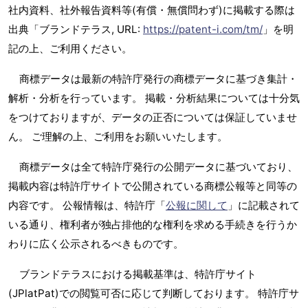
社内資料、社外報告資料等(有償・無償問わず)に掲載する際は
出典「ブランドテラス, URL:
https://patent-i.com/tm/
」を明
記の上、ご利用ください。
商標データは最新の特許庁発行の商標データに基づき集計・
解析・分析を行っています。 掲載・分析結果については十分気
をつけておりますが、データの正否については保証していませ
ん。 ご理解の上、ご利用をお願いいたします。
商標データは全て特許庁発行の公開データに基づいており、
掲載内容は特許庁サイトで公開されている商標公報等と同等の
内容です。 公報情報は、特許庁「
公報に関して
」に記載されて
いる通り、権利者が独占排他的な権利を求める手続きを行うか
わりに広く公示されるべきものです。
ブランドテラスにおける掲載基準は、特許庁サイト
(JPlatPat)での閲覧可否に応じて判断しております。 特許庁サ