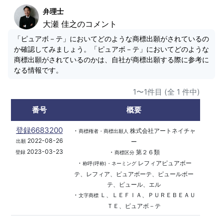
弁理士
大瀬 佳之のコメント
「ピュアボ－テ」においてどのような商標出願がされているの
か確認してみましょう。「ピュアボ－テ」においてどのような
商標出願がされているのかは、自社が商標出願する際に参考に
なる情報です。
1〜1件目 (全 1 件中)
番号
概要
登録6683200
・
株式会社アートネイチャ
商標権者・商標出願人
2022-08-26
ー
出願
2023-03-23
・
第２６類
登録
商標区分
・
レフィアピュアボー
称呼(呼称)・ネーミング
テ、レフィア、ピュアボーテ、ピュールボー
テ、ピュール、エル
・
Ｌ、ＬＥＦＩＡ、ＰＵＲＥＢＥＡＵ
文字商標
ＴＥ、ピュアボ－テ