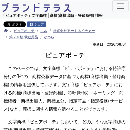
「ピュアボ－テ」文字商標 | 商標(商標出願・登録商標) 情報
シェア
ピュアボ－テ
エル
株式会社アートネイチャー
第２６類 裁縫用品
かつら
更新日：2026/08/01
ピュアボ－テ
このページでは、文字商標「ピュアボ－テ」における特許庁
1
発行の
件の、商標公報データに基づく商標(商標出願・登録商
標)の情報を提供しています。文字商標「ピュアボ－テ」にお
ける商標(商標出願・登録商標)、称呼(呼称)・ネーミング、商
標権者・商標出願人、商標区分、指定商品・指定役務(サービ
ス)など、商標に関する情報を調べることができます。
文字商標「ピュアボ－テ」において、どのような文字商標の
商標(商標出願・登録商標)があるのか、どのような称呼(呼