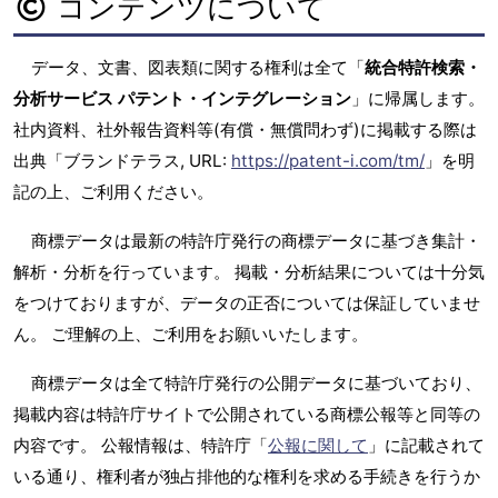
コンテンツについて
データ、文書、図表類に関する権利は全て「
統合特許検索・
分析サービス パテント・インテグレーション
」に帰属します。
社内資料、社外報告資料等(有償・無償問わず)に掲載する際は
出典「ブランドテラス, URL:
https://patent-i.com/tm/
」を明
記の上、ご利用ください。
商標データは最新の特許庁発行の商標データに基づき集計・
解析・分析を行っています。 掲載・分析結果については十分気
をつけておりますが、データの正否については保証していませ
ん。 ご理解の上、ご利用をお願いいたします。
商標データは全て特許庁発行の公開データに基づいており、
掲載内容は特許庁サイトで公開されている商標公報等と同等の
内容です。 公報情報は、特許庁「
公報に関して
」に記載されて
いる通り、権利者が独占排他的な権利を求める手続きを行うか