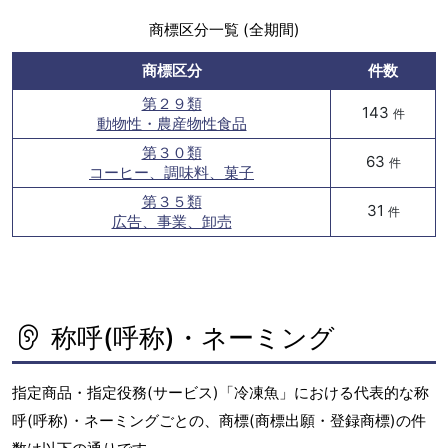
商標区分一覧 (全期間)
商標区分
件数
第２９類
143
件
動物性・農産物性食品
第３０類
63
件
コーヒー、調味料、菓子
第３５類
31
件
広告、事業、卸売
称呼(呼称)・ネーミング
指定商品・指定役務(サービス)「冷凍魚」における代表的な称
呼(呼称)・ネーミングごとの、商標(商標出願・登録商標)の件