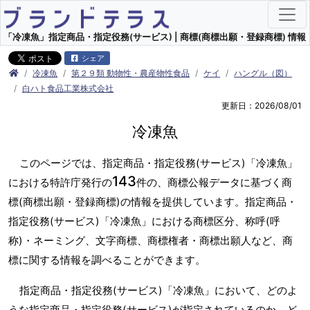
「冷凍魚」指定商品・指定役務(サービス) | 商標(商標出願・登録商標) 情報
シェア
冷凍魚
第２９類 動物性・農産物性食品
ケイ
ハングル（図）
白ハト食品工業株式会社
更新日：2026/08/01
冷凍魚
このページでは、指定商品・指定役務(サービス)「冷凍魚」
143
における特許庁発行の
件の、商標公報データに基づく商
標(商標出願・登録商標)の情報を提供しています。指定商品・
指定役務(サービス)「冷凍魚」における商標区分、称呼(呼
称)・ネーミング、文字商標、商標権者・商標出願人など、商
標に関する情報を調べることができます。
指定商品・指定役務(サービス)「冷凍魚」において、どのよ
うな指定商品・指定役務(サービス)が指定されているのか、ど