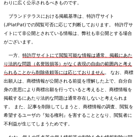
わりに広く公示されるべきものです。
ブランドテラスにおける掲載基準は、特許庁サイト
(JPlatPat)での閲覧可否に応じて判断しております。 特許庁サ
イトにて非公開とされている情報は、弊社も非公開とする場合
がございます。
一方、
特許庁サイトにて閲覧可能な情報は通常、掲載にあた
り法的な問題（名誉毀損等）がなく表現の自由の範囲内と考え
られることから削除依頼等には応じておりません
。 なお、商標
出願人は、商標情報が公開される前提を理解した上で、自分自
身の意思により商標出願を行っていると考えると、商標情報を
掲載するにあたり法的な問題は通常存在しないと考えられま
す。 また、記事を削除してしまうと、商標情報の調査、閲覧を
希望するユーザの『知る権利』を害することとなり、閲覧者に
不利益が生じてしまうためです。