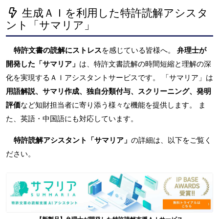
生成ＡＩを利用した特許読解アシスタ
ント「サマリア」
特許文書の読解にストレス
を感じている皆様へ。
弁理士が
開発した「サマリア」
は、特許文書読解の時間短縮と理解の深
化を実現するＡＩアシスタントサービスです。 「サマリア」は
用語解説、サマリ作成、独自分類付与、スクリーニング、発明
評価
など知財担当者に寄り添う様々な機能を提供します。 ま
た、英語・中国語にも対応しています。
特許読解アシスタント「サマリア」
の詳細は、以下をご覧く
ださい。