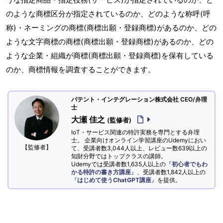
のような商標区分が指定されているのか、どのような称呼(呼
称)・ネーミングの商標(商標出願・登録商標)があるのか、どの
ような文字商標の商標(商標出願・登録商標)があるのか、どの
ような企業・組織が商標(商標出願・登録商標)を保有している
のか、商標情報を調査することができます。
パテント・インテグレーション株式会社 CEO/弁理
士
大瀬 佳之
(監修者)
IoT・サービス関連の特許実務を専門とする弁理
士。 企業向けオンライン学習講座のUdemyにおい
【監修者】
て、受講者数3,044人以上、レビュー数639以上の
知財分野ではトップクラスの講師。
Udemyでは受講者数1,635人以上の『
初心者でもわ
かる特許の書き方講座
』、受講者数1,842人以上の
『
はじめて使うChatGPT講座
』を提供。