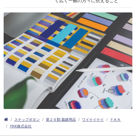
く広く一般の方々に伝えること
スナップボタン
第２６類 裁縫用品
ワイケイケイ
ＹＫＫ
YKK株式会社