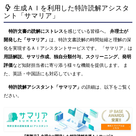
生成ＡＩを利用した特許読解アシスタ
ント「サマリア」
特許文書の読解にストレス
を感じている皆様へ。
弁理士が
開発した「サマリア」
は、特許文書読解の時間短縮と理解の深
化を実現するＡＩアシスタントサービスです。 「サマリア」は
用語解説、サマリ作成、独自分類付与、スクリーニング、発明
評価
など知財担当者に寄り添う様々な機能を提供します。 ま
た、英語・中国語にも対応しています。
特許読解アシスタント「サマリア」
の詳細は、以下をご覧く
ださい。