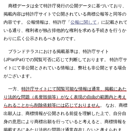
商標データは全て特許庁発行の公開データに基づいており、
掲載内容は特許庁サイトで公開されている商標公報等と同等の
内容です。 公報情報は、特許庁「
公報に関して
」に記載されて
いる通り、権利者が独占排他的な権利を求める手続きを行うか
わりに広く公示されるべきものです。
ブランドテラスにおける掲載基準は、特許庁サイト
(JPlatPat)での閲覧可否に応じて判断しております。 特許庁サ
イトにて非公開とされている情報は、弊社も非公開とする場合
がございます。
一方、
特許庁サイトにて閲覧可能な情報は通常、掲載にあた
り法的な問題（名誉毀損等）がなく表現の自由の範囲内と考え
られることから削除依頼等には応じておりません
。 なお、商標
出願人は、商標情報が公開される前提を理解した上で、自分自
身の意思により商標出願を行っていると考えると、商標情報を
掲載するにあたり法的な問題は通常存在しないと考えられま