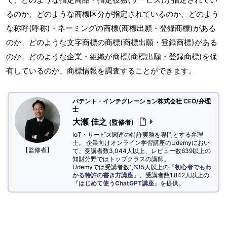
るのか、どのような商標区分が指定されているのか、どのよう
な称呼(呼称)・ネーミングの商標(商標出願・登録商標)がある
のか、どのような文字商標の商標(商標出願・登録商標)がある
のか、どのような企業・組織が商標(商標出願・登録商標)を保
有しているのか、商標情報を調査することができます。
パテント・インテグレーション株式会社 CEO/弁理
士
大瀬 佳之
(監修者)
IoT・サービス関連の特許実務を専門とする弁理
士。 企業向けオンライン学習講座のUdemyにおい
【監修者】
て、受講者数3,044人以上、レビュー数639以上の
知財分野ではトップクラスの講師。
Udemyでは受講者数1,635人以上の『
初心者でもわ
かる特許の書き方講座
』、受講者数1,842人以上の
『
はじめて使うChatGPT講座
』を提供。