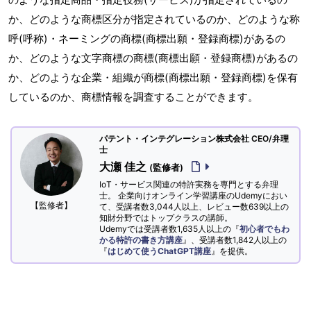
か、どのような商標区分が指定されているのか、どのような称
呼(呼称)・ネーミングの商標(商標出願・登録商標)があるの
か、どのような文字商標の商標(商標出願・登録商標)があるの
か、どのような企業・組織が商標(商標出願・登録商標)を保有
しているのか、商標情報を調査することができます。
パテント・インテグレーション株式会社 CEO/弁理
士
大瀬 佳之
(監修者)
IoT・サービス関連の特許実務を専門とする弁理
士。 企業向けオンライン学習講座のUdemyにおい
【監修者】
て、受講者数3,044人以上、レビュー数639以上の
知財分野ではトップクラスの講師。
Udemyでは受講者数1,635人以上の『
初心者でもわ
かる特許の書き方講座
』、受講者数1,842人以上の
『
はじめて使うChatGPT講座
』を提供。