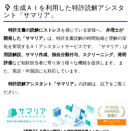
生成ＡＩを利用した特許読解アシスタ
ント「サマリア」
特許文書の読解にストレス
を感じている皆様へ。
弁理士が
開発した「サマリア」
は、特許文書読解の時間短縮と理解の深
化を実現するＡＩアシスタントサービスです。 「サマリア」は
用語解説、サマリ作成、独自分類付与、スクリーニング、発明
評価
など知財担当者に寄り添う様々な機能を提供します。 ま
た、英語・中国語にも対応しています。
特許読解アシスタント「サマリア」
の詳細は、以下をご覧く
ださい。