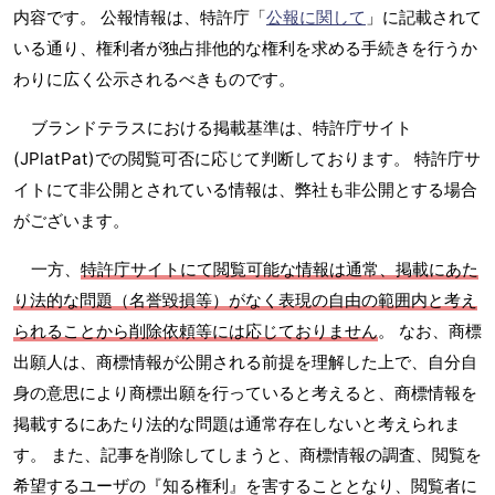
内容です。 公報情報は、特許庁「
公報に関して
」に記載されて
いる通り、権利者が独占排他的な権利を求める手続きを行うか
わりに広く公示されるべきものです。
ブランドテラスにおける掲載基準は、特許庁サイト
(JPlatPat)での閲覧可否に応じて判断しております。 特許庁サ
イトにて非公開とされている情報は、弊社も非公開とする場合
がございます。
一方、
特許庁サイトにて閲覧可能な情報は通常、掲載にあた
り法的な問題（名誉毀損等）がなく表現の自由の範囲内と考え
られることから削除依頼等には応じておりません
。 なお、商標
出願人は、商標情報が公開される前提を理解した上で、自分自
身の意思により商標出願を行っていると考えると、商標情報を
掲載するにあたり法的な問題は通常存在しないと考えられま
す。 また、記事を削除してしまうと、商標情報の調査、閲覧を
希望するユーザの『知る権利』を害することとなり、閲覧者に