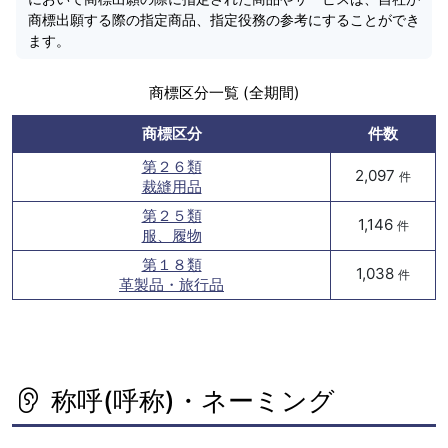
商標出願する際の指定商品、指定役務の参考にすることができ
ます。
商標区分一覧 (全期間)
商標区分
件数
第２６類
2,097
件
裁縫用品
第２５類
1,146
件
服、履物
第１８類
1,038
件
革製品・旅行品
称呼(呼称)・ネーミング