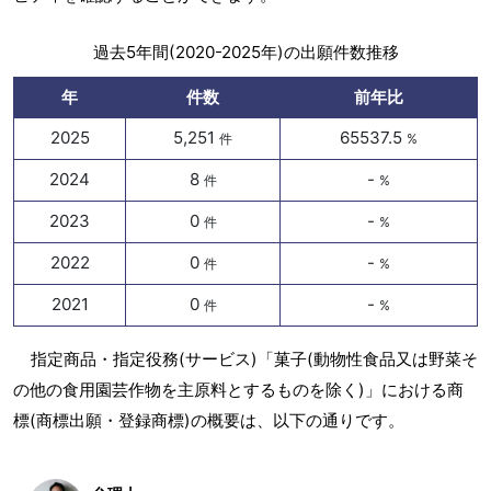
過去5年間(2020-2025年)の出願件数推移
年
件数
前年比
2025
5,251
65537.5
件
%
2024
8
-
件
%
2023
0
-
件
%
2022
0
-
件
%
2021
0
-
件
%
指定商品・指定役務(サービス)「菓子(動物性食品又は野菜そ
の他の食用園芸作物を主原料とするものを除く)」における商
標(商標出願・登録商標)の概要は、以下の通りです。