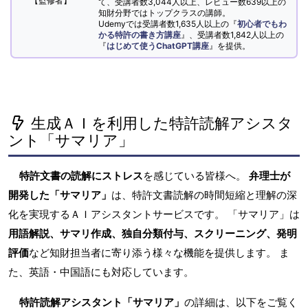
【監修者】
て、受講者数3,044人以上、レビュー数639以上の
知財分野ではトップクラスの講師。
Udemyでは受講者数1,635人以上の『
初心者でもわ
かる特許の書き方講座
』、受講者数1,842人以上の
『
はじめて使うChatGPT講座
』を提供。
生成ＡＩを利用した特許読解アシスタ
ント「サマリア」
特許文書の読解にストレス
を感じている皆様へ。
弁理士が
開発した「サマリア」
は、特許文書読解の時間短縮と理解の深
化を実現するＡＩアシスタントサービスです。 「サマリア」は
用語解説、サマリ作成、独自分類付与、スクリーニング、発明
評価
など知財担当者に寄り添う様々な機能を提供します。 ま
た、英語・中国語にも対応しています。
特許読解アシスタント「サマリア」
の詳細は、以下をご覧く