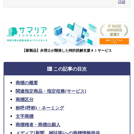
詳細
【新製品】弁理士が開発した特許読解支援ＡＩサービス
この記事の目次
商標の概要
関連指定商品・指定役務(サービス)
商標区分
称呼(呼称)・ネーミング
文字商標
商標権者・商標出願人
メディア(新聞、雑誌等)への商標情報提供