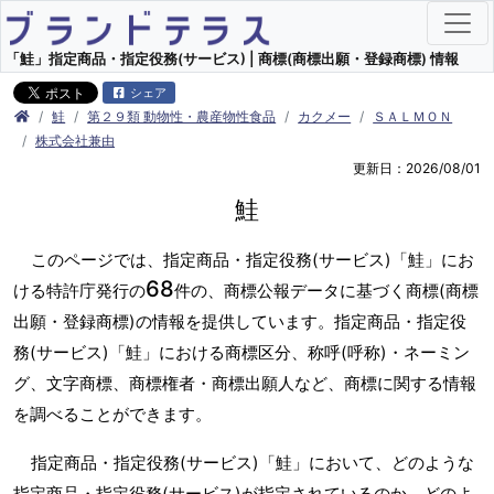
「鮭」指定商品・指定役務(サービス) | 商標(商標出願・登録商標) 情報
シェア
鮭
第２９類 動物性・農産物性食品
カクメー
ＳＡＬＭＯＮ
株式会社兼由
更新日：2026/08/01
鮭
このページでは、指定商品・指定役務(サービス)「鮭」にお
68
ける特許庁発行の
件の、商標公報データに基づく商標(商標
出願・登録商標)の情報を提供しています。指定商品・指定役
務(サービス)「鮭」における商標区分、称呼(呼称)・ネーミン
グ、文字商標、商標権者・商標出願人など、商標に関する情報
を調べることができます。
指定商品・指定役務(サービス)「鮭」において、どのような
指定商品・指定役務(サービス)が指定されているのか、どのよ