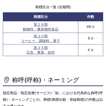
商標区分一覧 (全期間)
商標区分
件数
第２９類
68
件
動物性・農産物性食品
第３０類
8
件
コーヒー、調味料、菓子
第３５類
4
件
広告、事業、卸売
称呼(呼称)・ネーミング
指定商品・指定役務(サービス)「鮭」における代表的な称呼(呼
称)・ネーミングごとの、商標(商標出願・登録商標)の件数は以