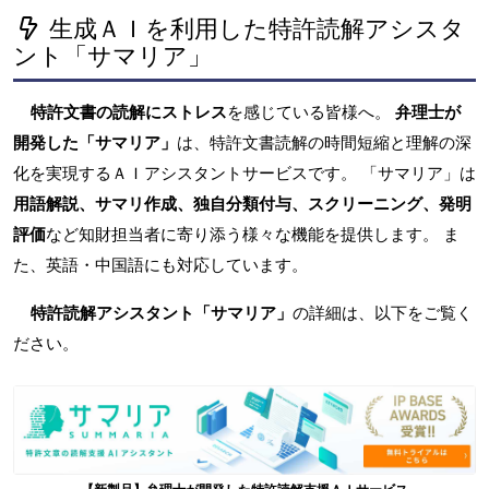
生成ＡＩを利用した特許読解アシスタ
ント「サマリア」
特許文書の読解にストレス
を感じている皆様へ。
弁理士が
開発した「サマリア」
は、特許文書読解の時間短縮と理解の深
化を実現するＡＩアシスタントサービスです。 「サマリア」は
用語解説、サマリ作成、独自分類付与、スクリーニング、発明
評価
など知財担当者に寄り添う様々な機能を提供します。 ま
た、英語・中国語にも対応しています。
特許読解アシスタント「サマリア」
の詳細は、以下をご覧く
ださい。