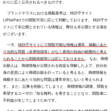
わりに広く公示されるべきものです。
ブランドテラスにおける掲載基準は、特許庁サイト
(JPlatPat)での閲覧可否に応じて判断しております。 特許庁サ
イトにて非公開とされている情報は、弊社も非公開とする場合
がございます。
一方、
特許庁サイトにて閲覧可能な情報は通常、掲載にあた
り法的な問題（名誉毀損等）がなく表現の自由の範囲内と考え
られることから削除依頼等には応じておりません
。 なお、商標
出願人は、商標情報が公開される前提を理解した上で、自分自
身の意思により商標出願を行っていると考えると、商標情報を
掲載するにあたり法的な問題は通常存在しないと考えられま
す。 また、記事を削除してしまうと、商標情報の調査、閲覧を
希望するユーザの『知る権利』を害することとなり、閲覧者に
不利益が生じてしまうためです。