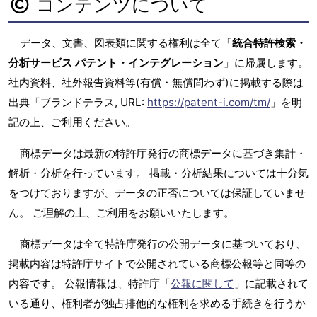
コンテンツについて
データ、文書、図表類に関する権利は全て「
統合特許検索・
分析サービス パテント・インテグレーション
」に帰属します。
社内資料、社外報告資料等(有償・無償問わず)に掲載する際は
出典「ブランドテラス, URL:
https://patent-i.com/tm/
」を明
記の上、ご利用ください。
商標データは最新の特許庁発行の商標データに基づき集計・
解析・分析を行っています。 掲載・分析結果については十分気
をつけておりますが、データの正否については保証していませ
ん。 ご理解の上、ご利用をお願いいたします。
商標データは全て特許庁発行の公開データに基づいており、
掲載内容は特許庁サイトで公開されている商標公報等と同等の
内容です。 公報情報は、特許庁「
公報に関して
」に記載されて
いる通り、権利者が独占排他的な権利を求める手続きを行うか