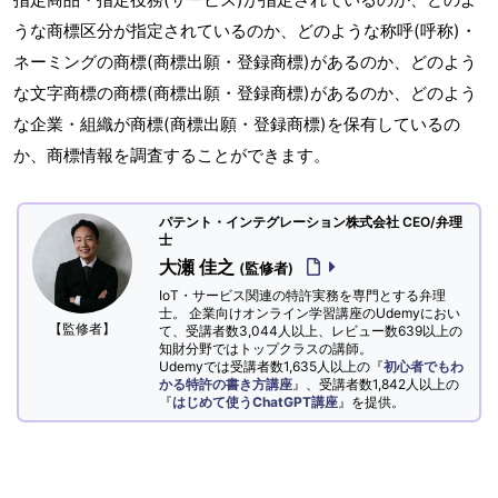
うな商標区分が指定されているのか、どのような称呼(呼称)・
ネーミングの商標(商標出願・登録商標)があるのか、どのよう
な文字商標の商標(商標出願・登録商標)があるのか、どのよう
な企業・組織が商標(商標出願・登録商標)を保有しているの
か、商標情報を調査することができます。
パテント・インテグレーション株式会社 CEO/弁理
士
大瀬 佳之
(監修者)
IoT・サービス関連の特許実務を専門とする弁理
士。 企業向けオンライン学習講座のUdemyにおい
【監修者】
て、受講者数3,044人以上、レビュー数639以上の
知財分野ではトップクラスの講師。
Udemyでは受講者数1,635人以上の『
初心者でもわ
かる特許の書き方講座
』、受講者数1,842人以上の
『
はじめて使うChatGPT講座
』を提供。