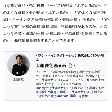
うな指定商品・指定役務(サービス)が指定されているのか、ど
のような商標区分が指定されているのか、どのような称呼(呼
称)・ネーミングの商標(商標出願・登録商標)があるのか、どの
ような文字商標の商標(商標出願・登録商標)があるのか、どの
ような企業・組織が商標(商標出願・登録商標)を保有している
のか、商標情報を調査することができます。
パテント・インテグレーション株式会社 CEO/弁理
士
大瀬 佳之
(監修者)
IoT・サービス関連の特許実務を専門とする弁理
士。 企業向けオンライン学習講座のUdemyにおい
【監修者】
て、受講者数3,044人以上、レビュー数639以上の
知財分野ではトップクラスの講師。
Udemyでは受講者数1,635人以上の『
初心者でもわ
かる特許の書き方講座
』、受講者数1,842人以上の
『
はじめて使うChatGPT講座
』を提供。