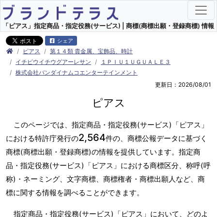
「ピアス」指定商品・指定役務(サービス) | 商標(商標出願・登録商標) 情報
シェア
ピアス
第１４類 貴金属、宝飾品、時計
イチピウイチウグアーレサン
１ＰＩＵ１ＵＧＵＡＬＥ３
株式会社バンダイナムコエンターテインメント
更新日：2026/08/01
ピアス
このページでは、指定商品・指定役務(サービス)「ピアス」
2,564
における特許庁発行の
件の、商標公報データに基づく
商標(商標出願・登録商標)の情報を提供しています。指定商
品・指定役務(サービス)「ピアス」における商標区分、称呼(呼
称)・ネーミング、文字商標、商標権者・商標出願人など、商
標に関する情報を調べることができます。
指定商品・指定役務(サービス)「ピアス」において、どのよ