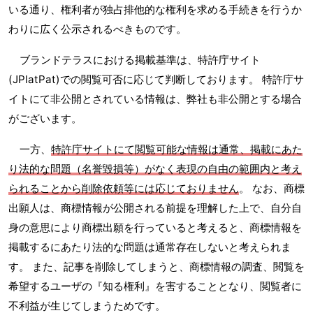
いる通り、権利者が独占排他的な権利を求める手続きを行うか
わりに広く公示されるべきものです。
ブランドテラスにおける掲載基準は、特許庁サイト
(JPlatPat)での閲覧可否に応じて判断しております。 特許庁サ
イトにて非公開とされている情報は、弊社も非公開とする場合
がございます。
一方、
特許庁サイトにて閲覧可能な情報は通常、掲載にあた
り法的な問題（名誉毀損等）がなく表現の自由の範囲内と考え
られることから削除依頼等には応じておりません
。 なお、商標
出願人は、商標情報が公開される前提を理解した上で、自分自
身の意思により商標出願を行っていると考えると、商標情報を
掲載するにあたり法的な問題は通常存在しないと考えられま
す。 また、記事を削除してしまうと、商標情報の調査、閲覧を
希望するユーザの『知る権利』を害することとなり、閲覧者に
不利益が生じてしまうためです。