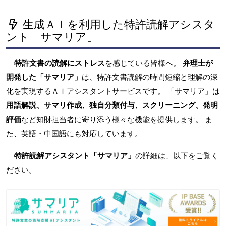
生成ＡＩを利用した特許読解アシスタ
ント「サマリア」
特許文書の読解にストレス
を感じている皆様へ。
弁理士が
開発した「サマリア」
は、特許文書読解の時間短縮と理解の深
化を実現するＡＩアシスタントサービスです。 「サマリア」は
用語解説、サマリ作成、独自分類付与、スクリーニング、発明
評価
など知財担当者に寄り添う様々な機能を提供します。 ま
た、英語・中国語にも対応しています。
特許読解アシスタント「サマリア」
の詳細は、以下をご覧く
ださい。