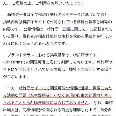
ん。 ご理解の上、ご利用をお願いいたします。
商標データは全て特許庁発行の公開データに基づいており、
掲載内容は特許庁サイトで公開されている商標公報等と同等の
内容です。 公報情報は、特許庁「
公報に関して
」に記載されて
いる通り、権利者が独占排他的な権利を求める手続きを行うか
わりに広く公示されるべきものです。
ブランドテラスにおける掲載基準は、特許庁サイト
(JPlatPat)での閲覧可否に応じて判断しております。 特許庁サ
イトにて非公開とされている情報は、弊社も非公開とする場合
がございます。
一方、
特許庁サイトにて閲覧可能な情報は通常、掲載にあた
り法的な問題（名誉毀損等）がなく表現の自由の範囲内と考え
られることから削除依頼等には応じておりません
。 なお、商標
出願人は、商標情報が公開される前提を理解した上で、自分自