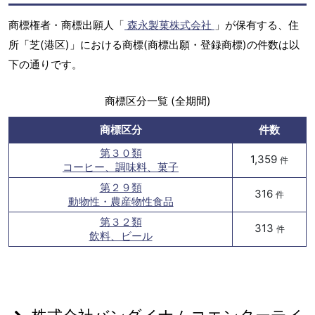
商標権者・商標出願人「
森永製菓株式会社
」が保有する、住
所「芝(港区)」における商標(商標出願・登録商標)の件数は以
下の通りです。
商標区分一覧 (全期間)
商標区分
件数
第３０類
1,359
件
コーヒー、調味料、菓子
第２９類
316
件
動物性・農産物性食品
第３２類
313
件
飲料、ビール