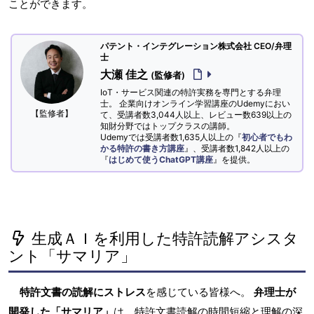
ことができます。
パテント・インテグレーション株式会社 CEO/弁理
士
大瀬 佳之
(監修者)
IoT・サービス関連の特許実務を専門とする弁理
士。 企業向けオンライン学習講座のUdemyにおい
【監修者】
て、受講者数3,044人以上、レビュー数639以上の
知財分野ではトップクラスの講師。
Udemyでは受講者数1,635人以上の『
初心者でもわ
かる特許の書き方講座
』、受講者数1,842人以上の
『
はじめて使うChatGPT講座
』を提供。
生成ＡＩを利用した特許読解アシスタ
ント「サマリア」
特許文書の読解にストレス
を感じている皆様へ。
弁理士が
開発した「サマリア」
は、特許文書読解の時間短縮と理解の深