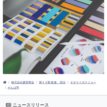
株式会社森実商会
第４３類 飲食、宿泊
オオケイボクジョー
がんば亭
ニュースリリース