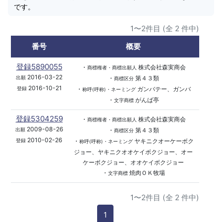
です。
1〜2件目 (全 2 件中)
番号
概要
登録5890055
・
株式会社森実商会
商標権者・商標出願人
2016-03-22
・
第４３類
出願
商標区分
2016-10-21
・
ガンバテー、ガンバ
登録
称呼(呼称)・ネーミング
・
がんば亭
文字商標
登録5304259
・
株式会社森実商会
商標権者・商標出願人
2009-08-26
・
第４３類
出願
商標区分
2010-02-26
・
ヤキニクオーケーボク
登録
称呼(呼称)・ネーミング
ジョー、ヤキニクオオケイボクジョー、オー
ケーボクジョー、オオケイボクジョー
・
焼肉ＯＫ牧場
文字商標
1〜2件目 (全 2 件中)
1