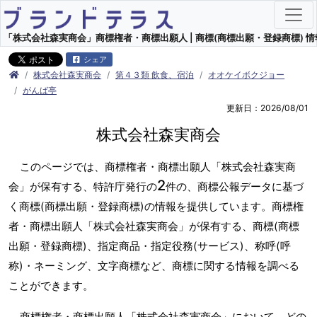
「株式会社森実商会」商標権者・商標出願人 | 商標(商標出願・登録商標) 情
シェア
株式会社森実商会
第４３類 飲食、宿泊
オオケイボクジョー
がんば亭
更新日：2026/08/01
株式会社森実商会
このページでは、商標権者・商標出願人「株式会社森実商
2
会」が保有する、特許庁発行の
件の、商標公報データに基づ
く商標(商標出願・登録商標)の情報を提供しています。商標権
者・商標出願人「株式会社森実商会」が保有する、商標(商標
出願・登録商標)、指定商品・指定役務(サービス)、称呼(呼
称)・ネーミング、文字商標など、商標に関する情報を調べる
ことができます。
商標権者・商標出願人「株式会社森実商会」において、どの