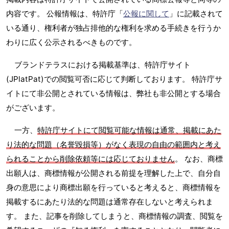
内容です。 公報情報は、特許庁「
公報に関して
」に記載されて
いる通り、権利者が独占排他的な権利を求める手続きを行うか
わりに広く公示されるべきものです。
ブランドテラスにおける掲載基準は、特許庁サイト
(JPlatPat)での閲覧可否に応じて判断しております。 特許庁サ
イトにて非公開とされている情報は、弊社も非公開とする場合
がございます。
一方、
特許庁サイトにて閲覧可能な情報は通常、掲載にあた
り法的な問題（名誉毀損等）がなく表現の自由の範囲内と考え
られることから削除依頼等には応じておりません
。 なお、商標
出願人は、商標情報が公開される前提を理解した上で、自分自
身の意思により商標出願を行っていると考えると、商標情報を
掲載するにあたり法的な問題は通常存在しないと考えられま
す。 また、記事を削除してしまうと、商標情報の調査、閲覧を