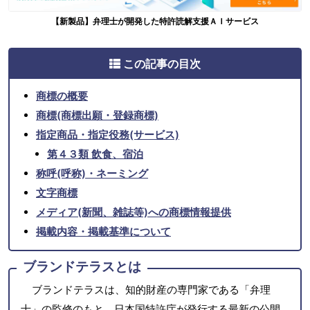
【新製品】弁理士が開発した特許読解支援ＡＩサービス
この記事の目次
商標の概要
商標(商標出願・登録商標)
指定商品・指定役務(サービス)
第４３類 飲食、宿泊
称呼(呼称)・ネーミング
文字商標
メディア(新聞、雑誌等)への商標情報提供
掲載内容・掲載基準について
ブランドテラスとは
ブランドテラスは、知的財産の専門家である「弁理
士」の監修のもと、日本国特許庁が発行する最新の公開