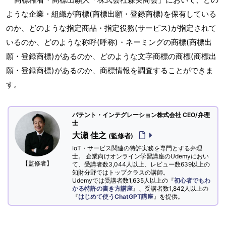
ような企業・組織が商標(商標出願・登録商標)を保有している
のか、どのような指定商品・指定役務(サービス)が指定されて
いるのか、どのような称呼(呼称)・ネーミングの商標(商標出
願・登録商標)があるのか、どのような文字商標の商標(商標出
願・登録商標)があるのか、商標情報を調査することができま
す。
パテント・インテグレーション株式会社 CEO/弁理
士
大瀬 佳之
(監修者)
IoT・サービス関連の特許実務を専門とする弁理
士。 企業向けオンライン学習講座のUdemyにおい
【監修者】
て、受講者数3,044人以上、レビュー数639以上の
知財分野ではトップクラスの講師。
Udemyでは受講者数1,635人以上の『
初心者でもわ
かる特許の書き方講座
』、受講者数1,842人以上の
『
はじめて使うChatGPT講座
』を提供。