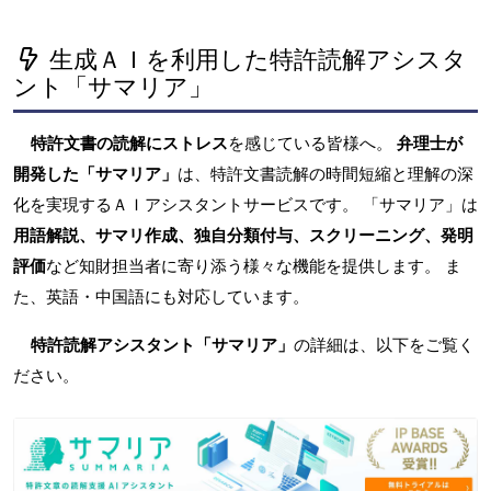
生成ＡＩを利用した特許読解アシスタ
ント「サマリア」
特許文書の読解にストレス
を感じている皆様へ。
弁理士が
開発した「サマリア」
は、特許文書読解の時間短縮と理解の深
化を実現するＡＩアシスタントサービスです。 「サマリア」は
用語解説、サマリ作成、独自分類付与、スクリーニング、発明
評価
など知財担当者に寄り添う様々な機能を提供します。 ま
た、英語・中国語にも対応しています。
特許読解アシスタント「サマリア」
の詳細は、以下をご覧く
ださい。