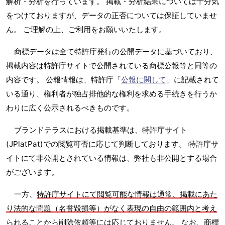
解析・分析を行っています。 掲載・分析結果については十分気
をつけておりますが、データの正否については保証していませ
ん。 ご理解の上、ご利用をお願いいたします。
商標データは全て特許庁発行の公開データに基づいており、
掲載内容は特許庁サイトで公開されている商標公報等と同等の
内容です。 公報情報は、特許庁「
公報に関して
」に記載されて
いる通り、権利者が独占排他的な権利を求める手続きを行うか
わりに広く公示されるべきものです。
ブランドテラスにおける掲載基準は、特許庁サイト
(JPlatPat)での閲覧可否に応じて判断しております。 特許庁サ
イトにて非公開とされている情報は、弊社も非公開とする場合
がございます。
一方、
特許庁サイトにて閲覧可能な情報は通常、掲載にあた
り法的な問題（名誉毀損等）がなく表現の自由の範囲内と考え
られることから削除依頼等には応じておりません
。 なお、商標