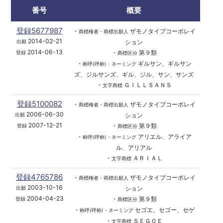
番号
概要
登録5677987
・
ザモノタイプコーポレイ
商標権者・商標出願人
2014-02-21
ション
出願
2014-06-13
・
第９類
登録
商標区分
・
ギルサン、ギルサン
称呼(呼称)・ネーミング
ズ、ジルサンズ、ギル、ジル、サン、サンズ
・
ＧＩＬＬＳＡＮＳ
文字商標
登録5100082
・
ザモノタイプコーポレイ
商標権者・商標出願人
2006-06-30
ション
出願
2007-12-21
・
第９類
登録
商標区分
・
アリエル、アライア
称呼(呼称)・ネーミング
ル、アリアル
・
ＡＲＩＡＬ
文字商標
登録4765786
・
ザモノタイプコーポレイ
商標権者・商標出願人
2003-10-16
ション
出願
2004-04-23
・
第９類
登録
商標区分
・
セゴエ、セゴー、セゲ
称呼(呼称)・ネーミング
・
ＳＥＧＯＥ
文字商標