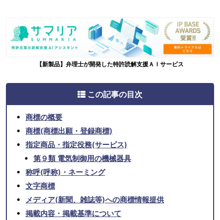
【新製品】弁理士が開発した特許読解支援ＡＩサービス
この記事の目次
商標の概要
商標(商標出願・登録商標)
指定商品・指定役務(サービス)
第９類 電気制御用の機械器具
称呼(呼称)・ネーミング
文字商標
メディア(新聞、雑誌等)への商標情報提供
掲載内容・掲載基準について