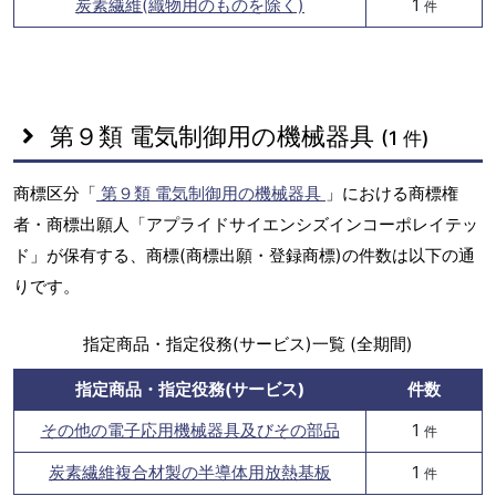
炭素繊維(織物用のものを除く)
1
件
第９類 電気制御用の機械器具
(1 件)
商標区分「
第９類 電気制御用の機械器具
」における商標権
者・商標出願人「アプライドサイエンシズインコーポレイテッ
ド」が保有する、商標(商標出願・登録商標)の件数は以下の通
りです。
指定商品・指定役務(サービス)一覧 (全期間)
指定商品・指定役務(サービス)
件数
その他の電子応用機械器具及びその部品
1
件
炭素繊維複合材製の半導体用放熱基板
1
件