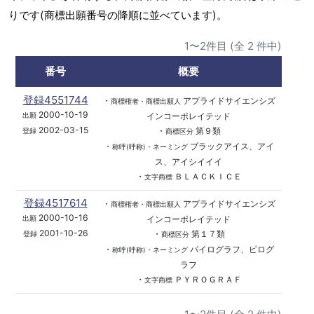
りです(商標出願番号の降順に並べています)。
1〜2件目 (全 2 件中)
番号
概要
登録4551744
・
アプライドサイエンシズ
商標権者・商標出願人
2000-10-19
インコーポレイテッド
出願
2002-03-15
・
第９類
登録
商標区分
・
ブラックアイス、アイ
称呼(呼称)・ネーミング
ス、アイシイイイ
・
ＢＬＡＣＫＩＣＥ
文字商標
登録4517614
・
アプライドサイエンシズ
商標権者・商標出願人
2000-10-16
インコーポレイテッド
出願
2001-10-26
・
第１７類
登録
商標区分
・
パイログラフ、ピログ
称呼(呼称)・ネーミング
ラフ
・
ＰＹＲＯＧＲＡＦ
文字商標