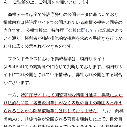
ん。 ご理解の上、ご利用をお願いいたします。
商標データは全て特許庁発行の公開データに基づいており、
掲載内容は特許庁サイトで公開されている商標公報等と同等の
内容です。 公報情報は、特許庁「
公報に関して
」に記載されて
いる通り、権利者が独占排他的な権利を求める手続きを行うか
わりに広く公示されるべきものです。
ブランドテラスにおける掲載基準は、特許庁サイト
(JPlatPat)での閲覧可否に応じて判断しております。 特許庁サ
イトにて非公開とされている情報は、弊社も非公開とする場合
がございます。
一方、
特許庁サイトにて閲覧可能な情報は通常、掲載にあた
り法的な問題（名誉毀損等）がなく表現の自由の範囲内と考え
られることから削除依頼等には応じておりません
。 なお、商標
出願人は、商標情報が公開される前提を理解した上で、自分自
身の意思により商標出願を行っていると考えると、商標情報を