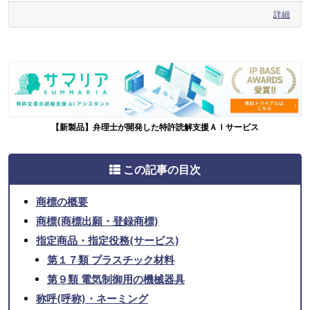
詳細
【新製品】弁理士が開発した特許読解支援ＡＩサービス
この記事の目次
商標の概要
商標(商標出願・登録商標)
指定商品・指定役務(サービス)
第１７類 プラスチック材料
第９類 電気制御用の機械器具
称呼(呼称)・ネーミング