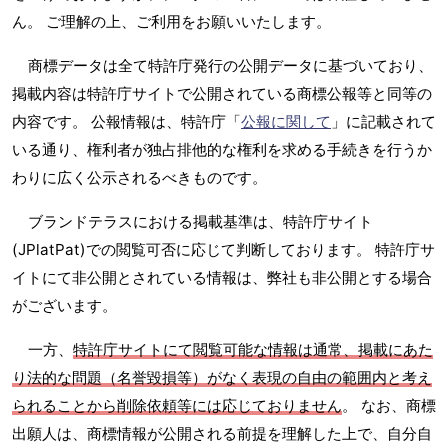
ん。 ご理解の上、ご利用をお願いいたします。
商標データは全て特許庁発行の公開データに基づいており、
掲載内容は特許庁サイトで公開されている商標公報等と同等の
内容です。 公報情報は、特許庁「
公報に関して
」に記載されて
いる通り、権利者が独占排他的な権利を求める手続きを行うか
わりに広く公示されるべきものです。
ブランドテラスにおける掲載基準は、特許庁サイト
(JPlatPat)での閲覧可否に応じて判断しております。 特許庁サ
イトにて非公開とされている情報は、弊社も非公開とする場合
がございます。
一方、
特許庁サイトにて閲覧可能な情報は通常、掲載にあた
り法的な問題（名誉毀損等）がなく表現の自由の範囲内と考え
られることから削除依頼等には応じておりません
。 なお、商標
出願人は、商標情報が公開される前提を理解した上で、自分自