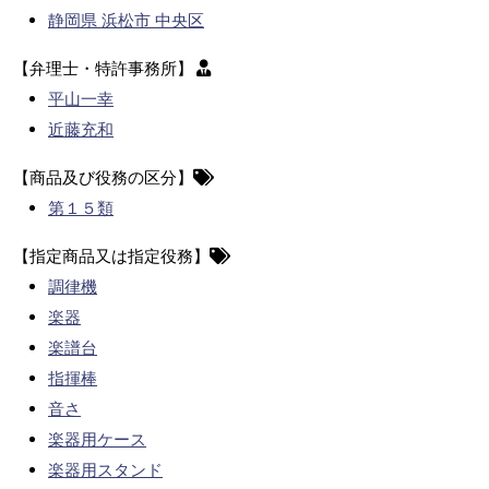
静岡県 浜松市 中央区
【弁理士・特許事務所】
平山一幸
近藤充和
【商品及び役務の区分】
第１５類
【指定商品又は指定役務】
調律機
楽器
楽譜台
指揮棒
音さ
楽器用ケース
楽器用スタンド