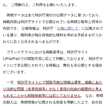
ん。 ご理解の上、ご利用をお願いいたします。
商標データは全て特許庁発行の公開データに基づいており、
掲載内容は特許庁サイトで公開されている商標公報等と同等の
内容です。 公報情報は、特許庁「
公報に関して
」に記載されて
いる通り、権利者が独占排他的な権利を求める手続きを行うか
わりに広く公示されるべきものです。
ブランドテラスにおける掲載基準は、特許庁サイト
(JPlatPat)での閲覧可否に応じて判断しております。 特許庁サ
イトにて非公開とされている情報は、弊社も非公開とする場合
がございます。
一方、
特許庁サイトにて閲覧可能な情報は通常、掲載にあた
り法的な問題（名誉毀損等）がなく表現の自由の範囲内と考え
られることから削除依頼等には応じておりません
。 なお、商標
出願人は、商標情報が公開される前提を理解した上で、自分自