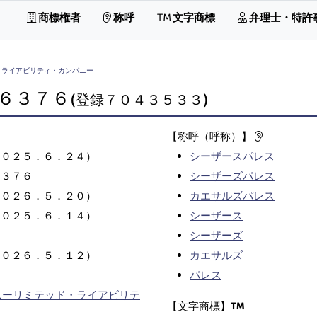
商標権者
称呼
文字商標
弁理士・特許
・ライアビリティ・カンパニー
６３７６
(登録７０４３５３３)
【称呼（呼称）】
２０２５．６．２４）
シーザースパレス
６３７６
シーザーズパレス
２０２６．５．２０）
カエサルズパレス
２０２５．６．１４）
シーザース
シーザーズ
２０２６．５．１２）
カエサルズ
パレス
ニーリミテッド・ライアビリテ
【文字商標】