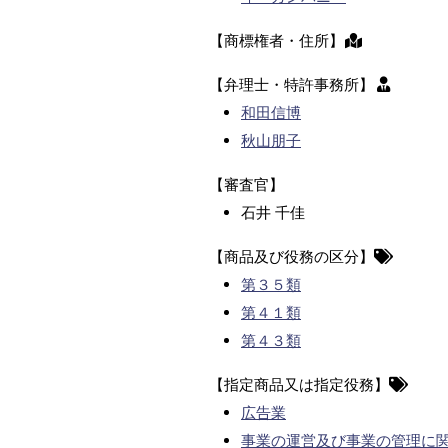
【商標権者・住所】
【弁理士・特許事務所】
和田信博
秋山朋子
【審査官】
石井 千佳
【商品及び役務の区分】
第３５類
第４１類
第４３類
【指定商品又は指定役務】
広告業
事業の運営及び事業の管理に