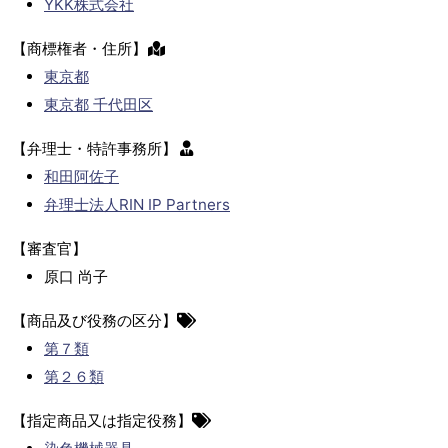
YKK株式会社
【商標権者・住所】
東京都
東京都 千代田区
【弁理士・特許事務所】
和田阿佐子
弁理士法人RIN IP Partners
【審査官】
原口 尚子
【商品及び役務の区分】
第７類
第２６類
【指定商品又は指定役務】