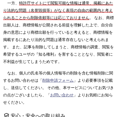
一方、
特許庁サイトにて閲覧可能な情報は通常、掲載にあた
り法的な問題（名誉毀損等）がなく表現の自由の範囲内と考え
られることから削除依頼等には応じておりません
。 なお、商標
出願人は、商標情報が公開される前提を理解した上で、自分自
身の意思により商標出願を行っていると考えると、商標情報を
掲載するにあたり法的な問題は通常存在しないと考えられま
す。 また、記事を削除してしまうと、商標情報の調査、閲覧を
希望するユーザの『知る権利』を害することとなり、閲覧者に
不利益が生じてしまうためです。
なお、個人の氏名等の個人情報等の削除を含む情報削除に関
するお問い合わせは「
削除申請フォーム
」より必要事項を記載
し、送信してください。 その他、本サービスについてお気づき
の点がございましたら、「
お問い合わせ
」よりお気軽にお知ら
せください。
安心・安全への取り組み