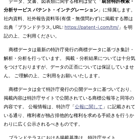
データ、文書、図表類に関する権利は全て「
統合特許検索・
分析サービス パテント・インテグレーション
」に帰属します。
社内資料、社外報告資料等(有償・無償問わず)に掲載する際は
出典「ブランドテラス, URL:
https://patent-i.com/tm/
」を明
記の上、ご利用ください。
商標データは最新の特許庁発行の商標データに基づき集計・
解析・分析を行っています。 掲載・分析結果については十分気
をつけておりますが、データの正否については保証していませ
ん。 ご理解の上、ご利用をお願いいたします。
商標データは全て特許庁発行の公開データに基づいており、
掲載内容は特許庁サイトで公開されている商標公報等と同等の
内容です。 公報情報は、特許庁「
公報に関して
」に記載されて
いる通り、権利者が独占排他的な権利を求める手続きを行うか
わりに広く公示されるべきものです。
ブランドテラスにおける掲載基準は、特許庁サイト