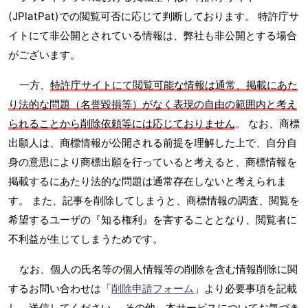
(JPlatPat)での閲覧可否に応じて判断しております。 特許庁サ
イトにて非公開とされている情報は、弊社も非公開とする場合
がございます。
一方、
特許庁サイトにて閲覧可能な情報は通常、掲載にあた
り法的な問題（名誉毀損等）がなく表現の自由の範囲内と考え
られることから削除依頼等には応じておりません
。 なお、商標
出願人は、商標情報が公開される前提を理解した上で、自分自
身の意思により商標出願を行っていると考えると、商標情報を
掲載するにあたり法的な問題は通常存在しないと考えられま
す。 また、記事を削除してしまうと、商標情報の調査、閲覧を
希望するユーザの『知る権利』を害することとなり、閲覧者に
不利益が生じてしまうためです。
なお、個人の氏名等の個人情報等の削除を含む情報削除に関
するお問い合わせは「
削除申請フォーム
」より必要事項を記載
し、送信してください。 その他、本サービスについてお気づき