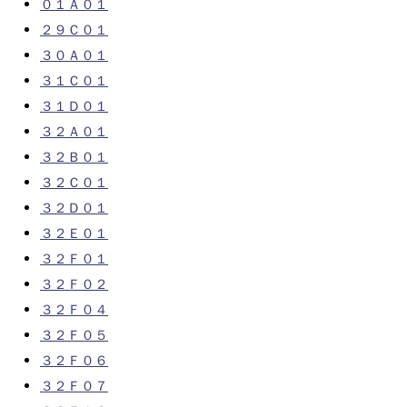
０１Ａ０１
２９Ｃ０１
３０Ａ０１
３１Ｃ０１
３１Ｄ０１
３２Ａ０１
３２Ｂ０１
３２Ｃ０１
３２Ｄ０１
３２Ｅ０１
３２Ｆ０１
３２Ｆ０２
３２Ｆ０４
３２Ｆ０５
３２Ｆ０６
３２Ｆ０７