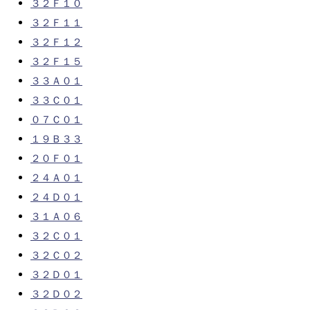
３２Ｆ１０
３２Ｆ１１
３２Ｆ１２
３２Ｆ１５
３３Ａ０１
３３Ｃ０１
０７Ｃ０１
１９Ｂ３３
２０Ｆ０１
２４Ａ０１
２４Ｄ０１
３１Ａ０６
３２Ｃ０１
３２Ｃ０２
３２Ｄ０１
３２Ｄ０２