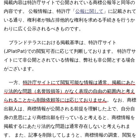
掲載内容は特許庁サイトで公開されている商標公報等と同等の
内容です。 公報情報は、特許庁「
公報に関して
」に記載されて
いる通り、権利者が独占排他的な権利を求める手続きを行うか
わりに広く公示されるべきものです。
ブランドテラスにおける掲載基準は、特許庁サイト
(JPlatPat)での閲覧可否に応じて判断しております。 特許庁サ
イトにて非公開とされている情報は、弊社も非公開とする場合
がございます。
一方、
特許庁サイトにて閲覧可能な情報は通常、掲載にあた
り法的な問題（名誉毀損等）がなく表現の自由の範囲内と考え
られることから削除依頼等には応じておりません
。 なお、商標
出願人は、商標情報が公開される前提を理解した上で、自分自
身の意思により商標出願を行っていると考えると、商標情報を
掲載するにあたり法的な問題は通常存在しないと考えられま
す。 また、記事を削除してしまうと、商標情報の調査、閲覧を