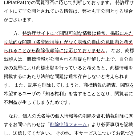
(JPlatPat)での閲覧可否に応じて判断しております。 特許庁サ
イトにて非公開とされている情報は、弊社も非公開とする場合
がございます。
一方、
特許庁サイトにて閲覧可能な情報は通常、掲載にあた
り法的な問題（名誉毀損等）がなく表現の自由の範囲内と考え
られることから削除依頼等には応じておりません
。 なお、商標
出願人は、商標情報が公開される前提を理解した上で、自分自
身の意思により商標出願を行っていると考えると、商標情報を
掲載するにあたり法的な問題は通常存在しないと考えられま
す。 また、記事を削除してしまうと、商標情報の調査、閲覧を
希望するユーザの『知る権利』を害することとなり、閲覧者に
不利益が生じてしまうためです。
なお、個人の氏名等の個人情報等の削除を含む情報削除に関
するお問い合わせは「
削除申請フォーム
」より必要事項を記載
し、送信してください。 その他、本サービスについてお気づき