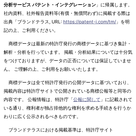
分析サービス パテント・インテグレーション
」に帰属します。
社内資料、社外報告資料等(有償・無償問わず)に掲載する際は
出典「ブランドテラス, URL:
https://patent-i.com/tm/
」を明
記の上、ご利用ください。
商標データは最新の特許庁発行の商標データに基づき集計・
解析・分析を行っています。 掲載・分析結果については十分気
をつけておりますが、データの正否については保証していませ
ん。 ご理解の上、ご利用をお願いいたします。
商標データは全て特許庁発行の公開データに基づいており、
掲載内容は特許庁サイトで公開されている商標公報等と同等の
内容です。 公報情報は、特許庁「
公報に関して
」に記載されて
いる通り、権利者が独占排他的な権利を求める手続きを行うか
わりに広く公示されるべきものです。
ブランドテラスにおける掲載基準は、特許庁サイト