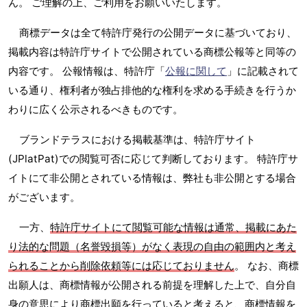
ん。 ご理解の上、ご利用をお願いいたします。
商標データは全て特許庁発行の公開データに基づいており、
掲載内容は特許庁サイトで公開されている商標公報等と同等の
内容です。 公報情報は、特許庁「
公報に関して
」に記載されて
いる通り、権利者が独占排他的な権利を求める手続きを行うか
わりに広く公示されるべきものです。
ブランドテラスにおける掲載基準は、特許庁サイト
(JPlatPat)での閲覧可否に応じて判断しております。 特許庁サ
イトにて非公開とされている情報は、弊社も非公開とする場合
がございます。
一方、
特許庁サイトにて閲覧可能な情報は通常、掲載にあた
り法的な問題（名誉毀損等）がなく表現の自由の範囲内と考え
られることから削除依頼等には応じておりません
。 なお、商標
出願人は、商標情報が公開される前提を理解した上で、自分自
身の意思により商標出願を行っていると考えると、商標情報を