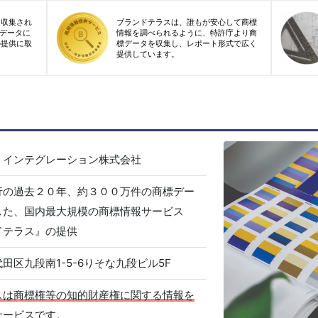
り収集され
ブランドテラスは、誰もが安心して商標
標データに
情報を調べられるように、特許庁より商
の提供に取
標データを収集し、レポート形式で広く
提供しています。
・インテグレーション株式会社
行の過去２０年、約３００万件の商標デー
した、国内最大規模の商標情報サービス
ドテラス』の提供
田区九段南1-5-6りそな九段ビル5F
スは商標権等の知的財産権に関する情報を
サービスです。