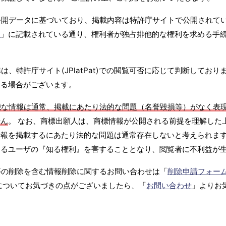
公開データに基づいており、掲載内容は特許庁サイトで公開されて
て
」に記載されている通り、権利者が独占排他的な権利を求める手
、特許庁サイト(JPlatPat)での閲覧可否に応じて判断しており
する場合がございます。
能な情報は通常、掲載にあたり法的な問題（名誉毀損等）がなく表
せん
。 なお、商標出願人は、商標情報が公開される前提を理解した
報を掲載するにあたり法的な問題は通常存在しないと考えられます
するユーザの『知る権利』を害することとなり、閲覧者に不利益が
等の削除を含む情報削除に関するお問い合わせは「
削除申請フォー
についてお気づきの点がございましたら、「
お問い合わせ
」よりお