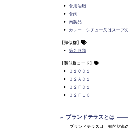
食用油脂
食肉
肉製品
カレー・シチュー又はスープ
【類似群】
第２９類
【類似群コード】
３１Ｃ０１
３２Ａ０１
３２Ｆ０１
３２Ｆ１０
ブランドテラスとは
ブランドテラスは、知的財産