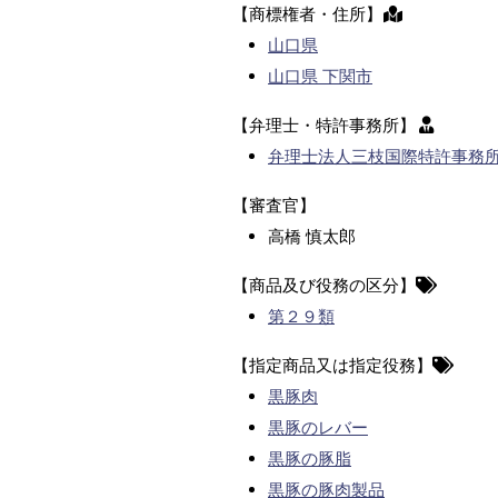
【商標権者・住所】
山口県
山口県 下関市
【弁理士・特許事務所】
弁理士法人三枝国際特許事務
【審査官】
高橋 慎太郎
【商品及び役務の区分】
第２９類
【指定商品又は指定役務】
黒豚肉
黒豚のレバー
黒豚の豚脂
黒豚の豚肉製品