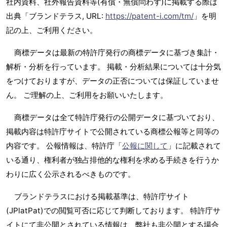
社内資料、社外報告資料等(有償・無償問わず)に掲載する際は
出典「ブランドテラス, URL:
https://patent-i.com/tm/
」を明
記の上、ご利用ください。
商標データは最新の特許庁発行の商標データに基づき集計・
解析・分析を行っています。 掲載・分析結果については十分気
をつけておりますが、データの正否については保証していませ
ん。 ご理解の上、ご利用をお願いいたします。
商標データは全て特許庁発行の公開データに基づいており、
掲載内容は特許庁サイトで公開されている商標公報等と同等の
内容です。 公報情報は、特許庁「
公報に関して
」に記載されて
いる通り、権利者が独占排他的な権利を求める手続きを行うか
わりに広く公示されるべきものです。
ブランドテラスにおける掲載基準は、特許庁サイト
(JPlatPat)での閲覧可否に応じて判断しております。 特許庁サ
イトにて非公開とされている情報は、弊社も非公開とする場合