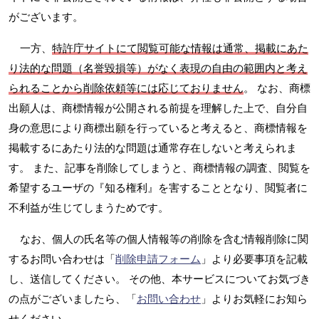
がございます。
一方、
特許庁サイトにて閲覧可能な情報は通常、掲載にあた
り法的な問題（名誉毀損等）がなく表現の自由の範囲内と考え
られることから削除依頼等には応じておりません
。 なお、商標
出願人は、商標情報が公開される前提を理解した上で、自分自
身の意思により商標出願を行っていると考えると、商標情報を
掲載するにあたり法的な問題は通常存在しないと考えられま
す。 また、記事を削除してしまうと、商標情報の調査、閲覧を
希望するユーザの『知る権利』を害することとなり、閲覧者に
不利益が生じてしまうためです。
なお、個人の氏名等の個人情報等の削除を含む情報削除に関
するお問い合わせは「
削除申請フォーム
」より必要事項を記載
し、送信してください。 その他、本サービスについてお気づき
の点がございましたら、「
お問い合わせ
」よりお気軽にお知ら
せください。