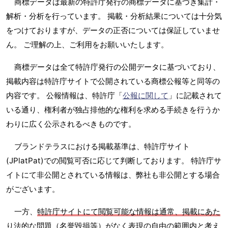
商標データは最新の特許庁発行の商標データに基づき集計・
解析・分析を行っています。 掲載・分析結果については十分気
をつけておりますが、データの正否については保証していませ
ん。 ご理解の上、ご利用をお願いいたします。
商標データは全て特許庁発行の公開データに基づいており、
掲載内容は特許庁サイトで公開されている商標公報等と同等の
内容です。 公報情報は、特許庁「
公報に関して
」に記載されて
いる通り、権利者が独占排他的な権利を求める手続きを行うか
わりに広く公示されるべきものです。
ブランドテラスにおける掲載基準は、特許庁サイト
(JPlatPat)での閲覧可否に応じて判断しております。 特許庁サ
イトにて非公開とされている情報は、弊社も非公開とする場合
がございます。
一方、
特許庁サイトにて閲覧可能な情報は通常、掲載にあた
り法的な問題（名誉毀損等）がなく表現の自由の範囲内と考え