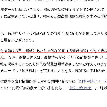
公開データに基づいており、掲載内容は特許庁サイトで公開されて
て
」に記載されている通り、権利者が独占排他的な権利を求める手
、特許庁サイト(JPlatPat)での閲覧可否に応じて判断しており
する場合がございます。
能な情報は通常、掲載にあたり法的な問題（名誉毀損等）がなく表
せん
。 なお、商標出願人は、商標情報が公開される前提を理解した
報を掲載するにあたり法的な問題は通常存在しないと考えられます
するユーザの『知る権利』を害することとなり、閲覧者に不利益が
等の削除を含む情報削除に関するお問い合わせは「
削除申請フォー
についてお気づきの点がございましたら、「
お問い合わせ
」よりお