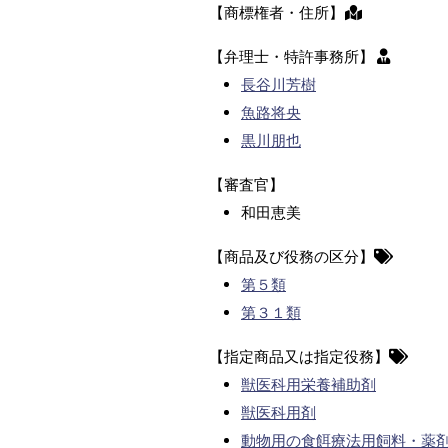
【商標権者・住所】
【弁理士・特許事務所】
長谷川芳樹
魚路将央
黒川朋也
【審査官】
和田恵美
【商品及び役務の区分】
第５類
第３１類
【指定商品又は指定役務】
獣医科用栄養補助剤
獣医科用剤
動物用の食餌療法用飼料・薬