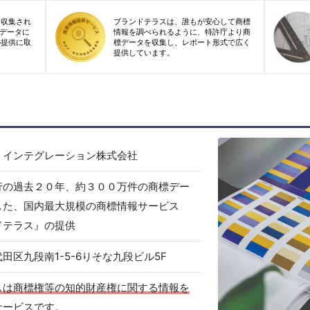
り収集され
ブランドテラスは、誰もが安心して商標
標データに
情報を調べられるように、特許庁より商
の提供に取
標データを収集し、レポート形式で広く
提供しています。
・インテグレーション株式会社
行の過去２０年、約３００万件の商標デー
した、国内最大規模の商標情報サービス
ドテラス』の提供
田区九段南1-5-6りそな九段ビル5F
スは商標権等の知的財産権に関する情報を
サービスです。