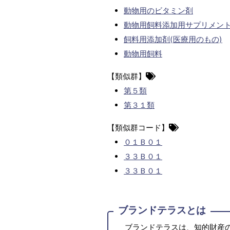
動物用のビタミン剤
動物用飼料添加用サプリメン
飼料用添加剤(医療用のもの)
動物用飼料
【類似群】
第５類
第３１類
【類似群コード】
０１Ｂ０１
３３Ｂ０１
３３Ｂ０１
ブランドテラスとは
ブランドテラスは、知的財産