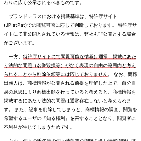
わりに広く公示されるべきものです。
ブランドテラスにおける掲載基準は、特許庁サイト
(JPlatPat)での閲覧可否に応じて判断しております。 特許庁サ
イトにて非公開とされている情報は、弊社も非公開とする場合
がございます。
一方、
特許庁サイトにて閲覧可能な情報は通常、掲載にあた
り法的な問題（名誉毀損等）がなく表現の自由の範囲内と考え
られることから削除依頼等には応じておりません
。 なお、商標
出願人は、商標情報が公開される前提を理解した上で、自分自
身の意思により商標出願を行っていると考えると、商標情報を
掲載するにあたり法的な問題は通常存在しないと考えられま
す。 また、記事を削除してしまうと、商標情報の調査、閲覧を
希望するユーザの『知る権利』を害することとなり、閲覧者に
不利益が生じてしまうためです。
なお、個人の氏名等の個人情報等の削除を含む情報削除に関