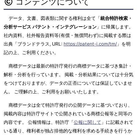
コンテンツについて
データ、文書、図表類に関する権利は全て「
統合特許検索・
分析サービス パテント・インテグレーション
」に帰属します。
社内資料、社外報告資料等(有償・無償問わず)に掲載する際は
出典「ブランドテラス, URL:
https://patent-i.com/tm/
」を明
記の上、ご利用ください。
商標データは最新の特許庁発行の商標データに基づき集計・
解析・分析を行っています。 掲載・分析結果については十分気
をつけておりますが、データの正否については保証していませ
ん。 ご理解の上、ご利用をお願いいたします。
商標データは全て特許庁発行の公開データに基づいており、
掲載内容は特許庁サイトで公開されている商標公報等と同等の
内容です。 公報情報は、特許庁「
公報に関して
」に記載されて
いる通り、権利者が独占排他的な権利を求める手続きを行うか