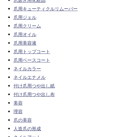
爪磨き用化粧品
爪用キューティクルリムーバー
爪用ジェル
爪用クリーム
爪用オイル
爪用美容液
爪用トップコート
爪用ベースコート
ネイルカラー
ネイルエナメル
付け爪用つや出し紙
付け爪用つや出し布
美容
理容
爪の美容
人造爪の形成