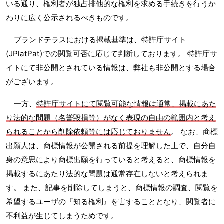
いる通り、権利者が独占排他的な権利を求める手続きを行うか
わりに広く公示されるべきものです。
ブランドテラスにおける掲載基準は、特許庁サイト
(JPlatPat)での閲覧可否に応じて判断しております。 特許庁サ
イトにて非公開とされている情報は、弊社も非公開とする場合
がございます。
一方、
特許庁サイトにて閲覧可能な情報は通常、掲載にあた
り法的な問題（名誉毀損等）がなく表現の自由の範囲内と考え
られることから削除依頼等には応じておりません
。 なお、商標
出願人は、商標情報が公開される前提を理解した上で、自分自
身の意思により商標出願を行っていると考えると、商標情報を
掲載するにあたり法的な問題は通常存在しないと考えられま
す。 また、記事を削除してしまうと、商標情報の調査、閲覧を
希望するユーザの『知る権利』を害することとなり、閲覧者に
不利益が生じてしまうためです。