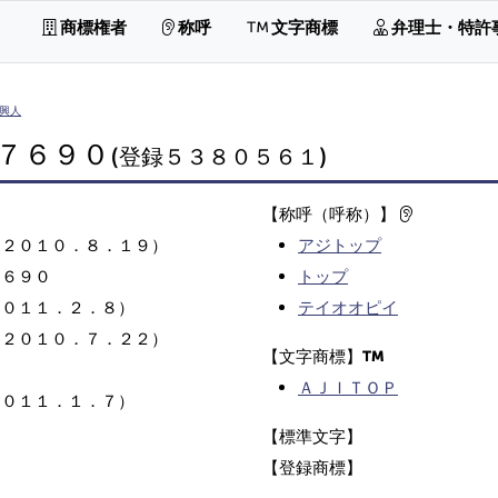
商標権者
称呼
文字商標
弁理士・特許
興人
７６９０
(登録５３８０５６１)
【称呼（呼称）】
（２０１０．８．１９）
アジトップ
７６９０
トップ
２０１１．２．８）
テイオオピイ
（２０１０．７．２２）
【文字商標】
ＡＪＩＴＯＰ
２０１１．１．７）
【標準文字】
【登録商標】