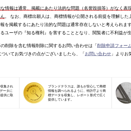
能な情報は通常、掲載にあたり法的な問題（名誉毀損等）がなく表
せん
。 なお、商標出願人は、商標情報が公開される前提を理解した
報を掲載するにあたり法的な問題は通常存在しないと考えられます
するユーザの『知る権利』を害することとなり、閲覧者に不利益が
等の削除を含む情報削除に関するお問い合わせは「
削除申請フォー
についてお気づきの点がございましたら、「
お問い合わせ
」よりお
り収集され
ブランドテラスは、誰もが安心して商標
標データに
情報を調べられるように、特許庁より商
の提供に取
標データを収集し、レポート形式で広く
提供しています。