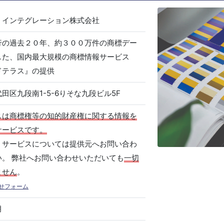
・インテグレーション株式会社
行の過去２０年、約３００万件の商標デー
した、国内最大規模の商標情報サービス
ドテラス』の提供
田区九段南1-5-6りそな九段ビル5F
スは商標権等の知的財産権に関する情報を
サービスです。
、サービスについては提供元へお問い合わ
い。 弊社へお問い合わせいただいても
一切
ません
。
せフォーム
月