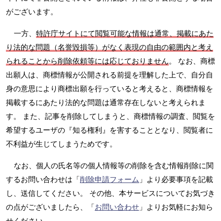
がございます。
一方、
特許庁サイトにて閲覧可能な情報は通常、掲載にあた
り法的な問題（名誉毀損等）がなく表現の自由の範囲内と考え
られることから削除依頼等には応じておりません
。 なお、商標
出願人は、商標情報が公開される前提を理解した上で、自分自
身の意思により商標出願を行っていると考えると、商標情報を
掲載するにあたり法的な問題は通常存在しないと考えられま
す。 また、記事を削除してしまうと、商標情報の調査、閲覧を
希望するユーザの『知る権利』を害することとなり、閲覧者に
不利益が生じてしまうためです。
なお、個人の氏名等の個人情報等の削除を含む情報削除に関
するお問い合わせは「
削除申請フォーム
」より必要事項を記載
し、送信してください。 その他、本サービスについてお気づき
の点がございましたら、「
お問い合わせ
」よりお気軽にお知ら
せください。