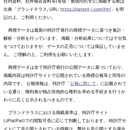
社内資料、社外報告資料等(有償・無償問わず)に掲載する際は
出典「ブランドテラス, URL:
https://patent-i.com/tm/
」を明
記の上、ご利用ください。
商標データは最新の特許庁発行の商標データに基づき集計・
解析・分析を行っています。 掲載・分析結果については十分気
をつけておりますが、データの正否については保証していませ
ん。 ご理解の上、ご利用をお願いいたします。
商標データは全て特許庁発行の公開データに基づいており、
掲載内容は特許庁サイトで公開されている商標公報等と同等の
内容です。 公報情報は、特許庁「
公報に関して
」に記載されて
いる通り、権利者が独占排他的な権利を求める手続きを行うか
わりに広く公示されるべきものです。
ブランドテラスにおける掲載基準は、特許庁サイト
(JPlatPat)での閲覧可否に応じて判断しております。 特許庁サ
イトにて非公開とされている情報は、弊社も非公開とする場合