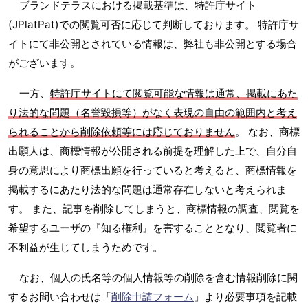
ブランドテラスにおける掲載基準は、特許庁サイト
(JPlatPat)での閲覧可否に応じて判断しております。 特許庁サ
イトにて非公開とされている情報は、弊社も非公開とする場合
がございます。
一方、
特許庁サイトにて閲覧可能な情報は通常、掲載にあた
り法的な問題（名誉毀損等）がなく表現の自由の範囲内と考え
られることから削除依頼等には応じておりません
。 なお、商標
出願人は、商標情報が公開される前提を理解した上で、自分自
身の意思により商標出願を行っていると考えると、商標情報を
掲載するにあたり法的な問題は通常存在しないと考えられま
す。 また、記事を削除してしまうと、商標情報の調査、閲覧を
希望するユーザの『知る権利』を害することとなり、閲覧者に
不利益が生じてしまうためです。
なお、個人の氏名等の個人情報等の削除を含む情報削除に関
するお問い合わせは「
削除申請フォーム
」より必要事項を記載