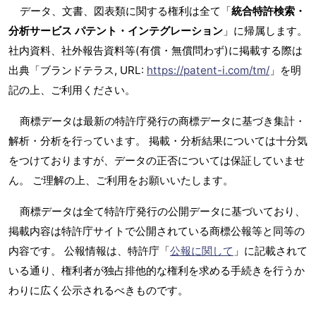
データ、文書、図表類に関する権利は全て「
統合特許検索・
分析サービス パテント・インテグレーション
」に帰属します。
社内資料、社外報告資料等(有償・無償問わず)に掲載する際は
出典「ブランドテラス, URL:
https://patent-i.com/tm/
」を明
記の上、ご利用ください。
商標データは最新の特許庁発行の商標データに基づき集計・
解析・分析を行っています。 掲載・分析結果については十分気
をつけておりますが、データの正否については保証していませ
ん。 ご理解の上、ご利用をお願いいたします。
商標データは全て特許庁発行の公開データに基づいており、
掲載内容は特許庁サイトで公開されている商標公報等と同等の
内容です。 公報情報は、特許庁「
公報に関して
」に記載されて
いる通り、権利者が独占排他的な権利を求める手続きを行うか
わりに広く公示されるべきものです。